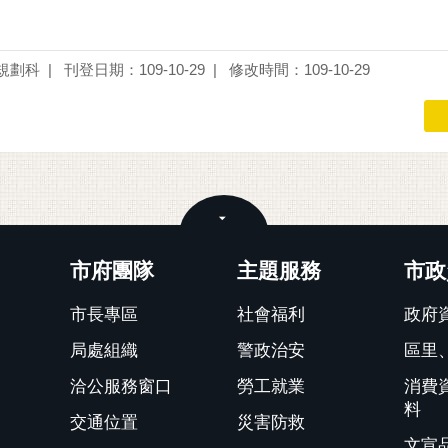
規劃科
刊登日期：109-10-29
修改時間：109-10-29
關閉
市府團隊
主題服務
市政
市長專區
社會福利
政府
局處組織
警政治安
區里
洽公服務窗口
勞工就業
消費
料
交通位置
災害防救
文宣