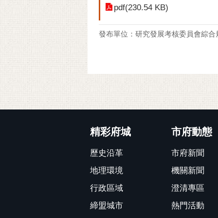
pdf(230.54 KB)
發布單位：研究發展考核委員會綜合
:::
精彩府城
市府動態
歷史沿革
市府新聞
地理環境
機關新聞
行政區域
澄清專區
締盟城市
熱門活動