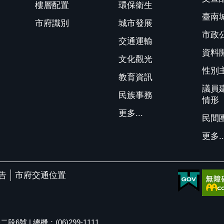
樓層配置
環保衛生
臺南
市府識別
城市發展
市政
交通運輸
資料
文化觀光
性別
教育資訊
議員
民族事務
情形
更多...
民間
更多..
告
市府交通位置
號 | 總機：(06)299-1111