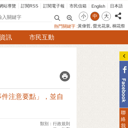
網站導覽
訂閱RSS
訂閱電子報
市民信箱
日本語
English
小
中
大
尋
黃偉哲
螢光花泉
桐花祭
熱門關鍵字
資訊
市民互動
_
事件注意要點」，並自
聯
絡
類別：行政規則
我