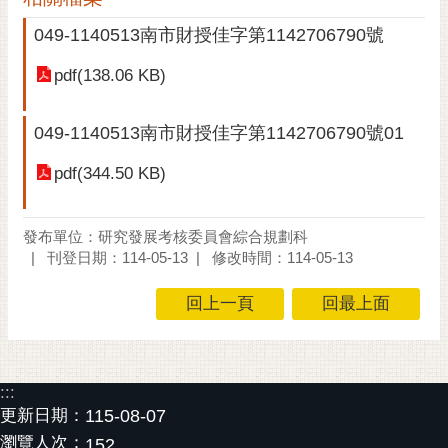
黃
049-1140513南市財授佳字第1142706790號
偉
哲
pdf(138.06 KB)
螢
049-1140513南市財授佳字第1142706790號01
光
花
pdf(344.50 KB)
泉
桐
發布單位：研究發展考核委員會綜合規劃科
花
刊登日期：114-05-13
修改時間：114-05-13
祭
回上一頁
回最上面
網
站
導
覽
:::
更新日期：
115-08-07
訂
瀏覽人次：
152
閱