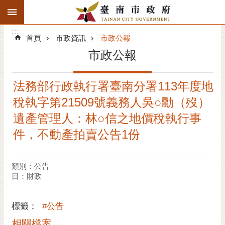
:::
搜
:::
跳到主要內容區塊
尋
:::
進
首頁
市政資訊
市政公報
階
市政公報
搜
尋
法務部行政執行署臺南分署113年度地
精彩府城
稅執字第21509號義務人吳○勳（歿）
市府動態
遺產管理人：林○信之地價稅執行事
件，不動產拍賣公告1份
市府團隊
主題服務
類別：公告
目：財政
市政資訊
標籤：
#公告
市民互動
相關檔案