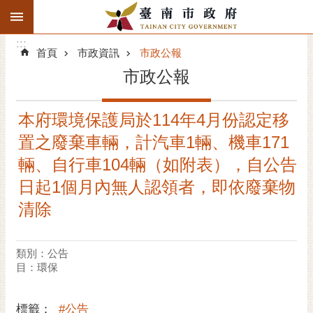
:::
搜
:::
跳到主要內容區塊
尋
:::
進
首頁
市政資訊
市政公報
階
市政公報
搜
尋
本府環境保護局於114年4月份認定移
精彩府城
置之廢棄車輛，計汽車1輛、機車171
市府動態
輛、自行車104輛（如附表），自公告
日起1個月內無人認領者，即依廢棄物
市府團隊
清除
主題服務
類別：公告
市政資訊
目：環保
市民互動
標籤：
#公告