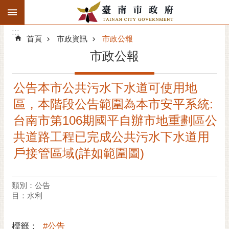
:::
搜
:::
跳到主要內容區塊
尋
:::
進
首頁
市政資訊
市政公報
階
市政公報
搜
尋
公告本市公共污水下水道可使用地
精彩府城
區，本階段公告範圍為本市安平系統:
市府動態
台南市第106期國平自辦市地重劃區公
共道路工程已完成公共污水下水道用
市府團隊
戶接管區域(詳如範圍圖)
主題服務
類別：公告
市政資訊
目：水利
市民互動
標籤：
#公告