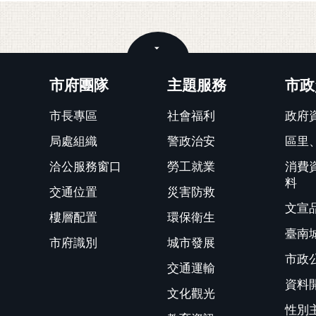
關閉
市府團隊
主題服務
市政
市長專區
社會福利
政府
局處組織
警政治安
區里
洽公服務窗口
勞工就業
消費
料
交通位置
災害防救
文宣
樓層配置
環保衛生
臺南
市府識別
城市發展
市政
交通運輸
資料
文化觀光
性別