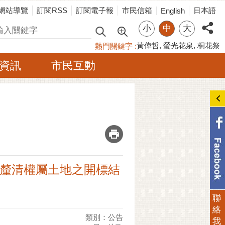
網站導覽
訂閱RSS
訂閱電子報
市民信箱
日本語
English
小
中
大
尋
黃偉哲
螢光花泉
桐花祭
熱門關鍵字
資訊
市民互動
_
能釐清權屬土地之開標結
聯
絡
類別：公告
我