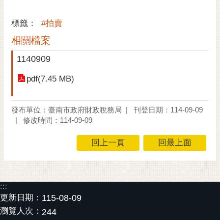
黃
標籤：
#拍賣
偉
哲
相關檔案
螢
1140909
光
花
pdf(7.45 MB)
泉
桐
發布單位：臺南市政府財政稅務局
刊登日期：114-09-09
花
修改時間：114-09-09
祭
回上一頁
回最上面
網
站
導
:::
覽
更新日期：
115-08-09
訂
瀏覽人次：
244
閱