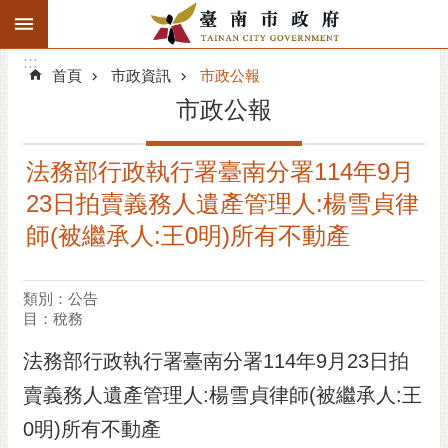
:::
搜
:::
跳到主要內容區塊
尋
:::
進
首頁
市政資訊
市政公報
階
市政公報
搜
尋
法務部行政執行署臺南分署114年9月
精彩府城
23日拍賣義務人遺產管理人:楊雪貞律
市府動態
師(被繼承人:王0明)所有不動產
市府團隊
類別：公告
目：稅務
主題服務
法務部行政執行署臺南分署114年9月23日拍
市政資訊
賣義務人遺產管理人:楊雪貞律師(被繼承人:王
市民互動
0明)所有不動產