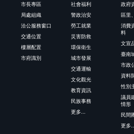
市長專區
社會福利
政府
局處組織
警政治安
區里
洽公服務窗口
勞工就業
消費
料
交通位置
災害防救
文宣
樓層配置
環保衛生
臺南
市府識別
城市發展
市政
交通運輸
資料
文化觀光
性別
教育資訊
議員
民族事務
情形
更多...
民間
更多..