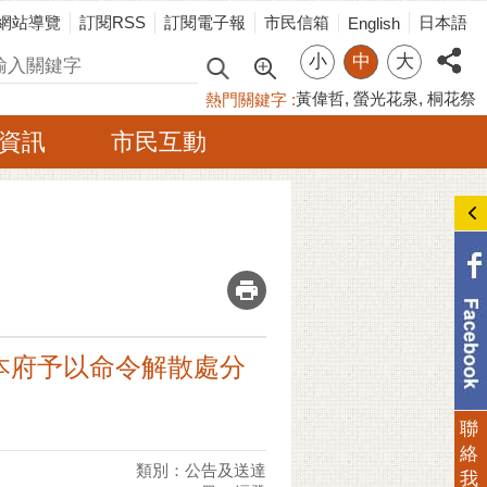
網站導覽
訂閱RSS
訂閱電子報
市民信箱
日本語
English
小
中
大
尋
黃偉哲
螢光花泉
桐花祭
熱門關鍵字
資訊
市民互動
_
本府予以命令解散處分
聯
絡
類別：公告及送達
我