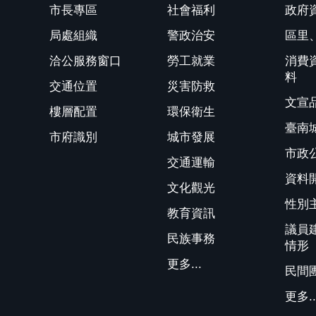
市長專區
社會福利
政府
局處組織
警政治安
區里
洽公服務窗口
勞工就業
消費
料
交通位置
災害防救
文宣
樓層配置
環保衛生
臺南
市府識別
城市發展
市政
交通運輸
資料
文化觀光
性別
教育資訊
議員
民族事務
情形
更多...
民間
更多..