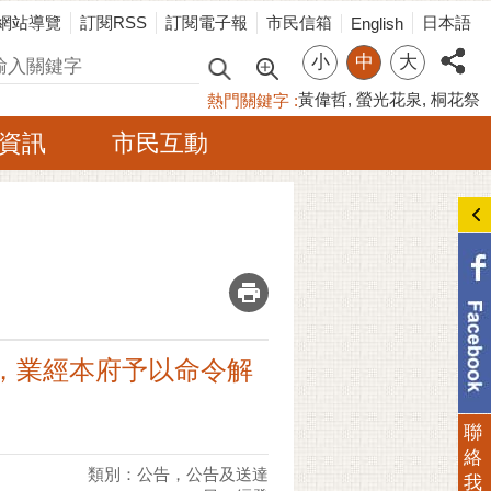
網站導覽
訂閱RSS
訂閱電子報
市民信箱
日本語
English
小
中
大
尋
黃偉哲
螢光花泉
桐花祭
熱門關鍵字
資訊
市民互動
_
事，業經本府予以命令解
聯
絡
類別：公告，公告及送達
我