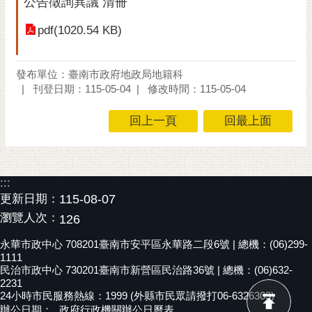
公告徵詢異議 清冊
黃
pdf(1020.54 KB)
偉
哲
發布單位：臺南市政府地政局地籍科
螢
刊登日期：115-05-04
修改時間：115-05-04
光
花
回上一頁
回最上面
泉
桐
花
:::
祭
更新日期：
115-08-07
瀏覽人次：
網
126
站
永華市政中心 708201臺南市安平區永華路二段6號 | 總機：(06)299-
導
1111
覽
民治市政中心 730201臺南市新營區民治路36號 | 總機：(06)632-
2231
訂
24小時市民服務熱線：1999 (外縣市民眾請撥打06-6326303)
辦公日期：
政府行政機關辦公日曆表
閱