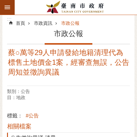
:::
搜
:::
跳到主要內容區塊
尋
:::
進
首頁
市政資訊
市政公報
階
市政公報
搜
尋
蔡○萬等29人申請發給地籍清理代為
精彩府城
標售土地價金1案，經審查無誤，公告
市府動態
周知並徵詢異議
市府團隊
類別：公告
目：地政
主題服務
市政資訊
標籤：
#公告
相關檔案
市民互動