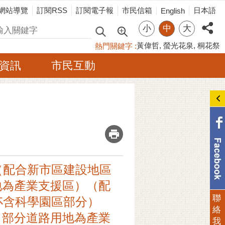
網站導覽
訂閱RSS
訂閱電子報
市民信箱
日本語
English
小
中
大
尋
黃偉哲
螢光花泉
桐花祭
熱門關鍵字
資訊
市民互動
_
（配合新市區建設地區
地為產業支援區）（配
聯
不含科學園區部分）
絡
（部分道路用地為產業
我