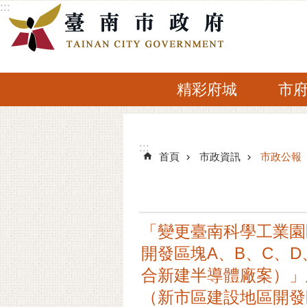
:::
跳到主要內容區塊
精彩府城
市
:::
:::
首頁
市政資訊
市政公報
「變更臺南科學工業園
開發區塊A、B、C、
合新建半導體廠案）」
（新市區建設地區開發