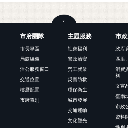
關閉
市府團隊
主題服務
市政
市長專區
社會福利
政府
局處組織
警政治安
區里
洽公服務窗口
勞工就業
消費
料
交通位置
災害防救
文宣
樓層配置
環保衛生
臺南
市府識別
城市發展
市政
交通運輸
資料
文化觀光
性別