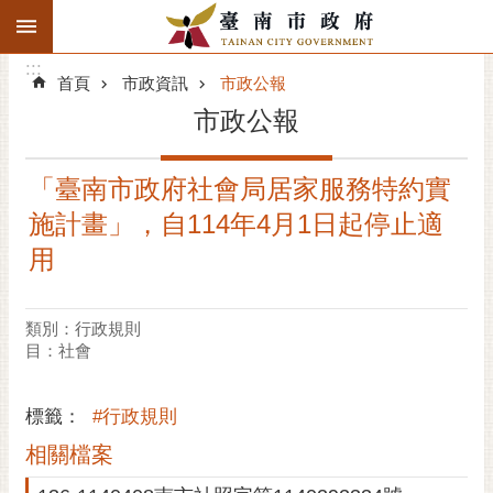
:::
搜
:::
跳到主要內容區塊
尋
:::
進
首頁
市政資訊
市政公報
階
市政公報
搜
尋
「臺南市政府社會局居家服務特約實
精彩府城
施計畫」，自114年4月1日起停止適
市府動態
用
市府團隊
類別：行政規則
目：社會
主題服務
市政資訊
標籤：
#行政規則
相關檔案
市民互動