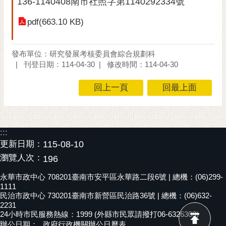
136-1140408南市社照字第1140292334號
黃
pdf(663.10 KB)
偉
哲
發布單位：研究發展考核委員會綜合規劃科
螢
刊登日期：114-04-30
修改時間：114-04-30
光
花
回上一頁
回最上面
泉
桐
花
:::
祭
更新日期：
115-08-10
瀏覽人次：
網
196
站
永華市政中心 708201臺南市安平區永華路二段6號 | 總機：(06)299-
導
1111
覽
民治市政中心 730201臺南市新營區民治路36號 | 總機：(06)632-
2231
訂
24小時市民服務熱線：1999 (外縣市民眾請撥打06-6326303)
辦公日期：
政府行政機關辦公日曆表
閱