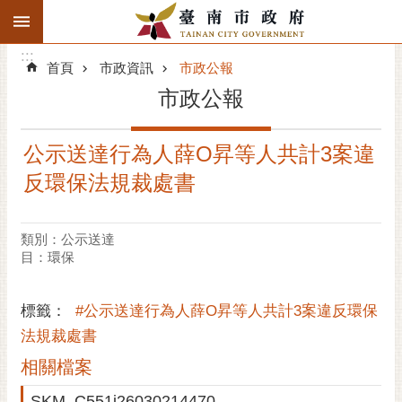
:::
搜
:::
跳到主要內容區塊
尋
:::
進
首頁
市政資訊
市政公報
階
市政公報
搜
尋
公示送達行為人薛O昇等人共計3案違
精彩府城
反環保法規裁處書
市府動態
類別：公示送達
市府團隊
目：環保
主題服務
標籤：
#公示送達行為人薛O昇等人共計3案違反環保
市政資訊
法規裁處書
相關檔案
市民互動
SKM_C551i26030214470