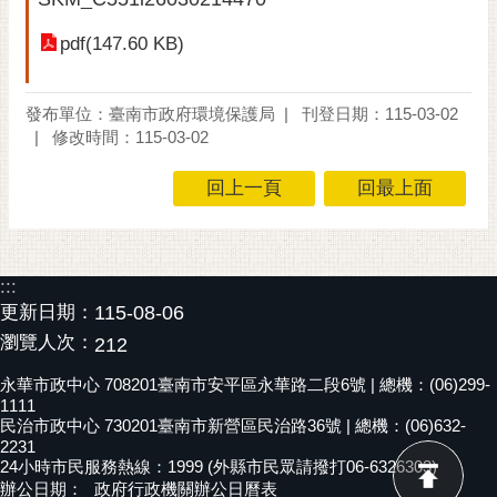
黃
pdf(147.60 KB)
偉
哲
發布單位：臺南市政府環境保護局
刊登日期：115-03-02
螢
修改時間：115-03-02
光
花
回上一頁
回最上面
泉
桐
花
:::
祭
更新日期：
115-08-06
瀏覽人次：
212
網
站
永華市政中心 708201臺南市安平區永華路二段6號 | 總機：(06)299-
導
1111
覽
民治市政中心 730201臺南市新營區民治路36號 | 總機：(06)632-
2231
24小時市民服務熱線：1999 (外縣市民眾請撥打06-6326303)
訂
辦公日期：
政府行政機關辦公日曆表
閱