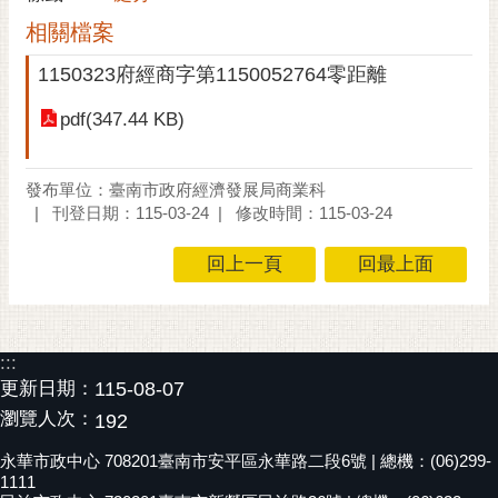
黃
相關檔案
偉
1150323府經商字第1150052764零距離
哲
pdf(347.44 KB)
螢
光
花
發布單位：臺南市政府經濟發展局商業科
泉
刊登日期：115-03-24
修改時間：115-03-24
桐
回上一頁
回最上面
花
祭
網
:::
站
更新日期：
115-08-07
導
瀏覽人次：
192
覽
永華市政中心 708201臺南市安平區永華路二段6號 | 總機：(06)299-
訂
1111
閱