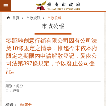
:::
搜
:::
跳到主要內容區塊
尋
:::
進
首頁
市政資訊
市政公報
階
市政公報
搜
尋
零距離創意行銷有限公司因有公司法
精彩府城
第10條規定之情事，惟迄今未依本府
市府動態
限定之期限內申請解散登記，爰依公
司法第397條規定，予以廢止公司登
市府團隊
記。
主題服務
類別：處分
市政資訊
目：經發
市民互動
標籤：
##處分