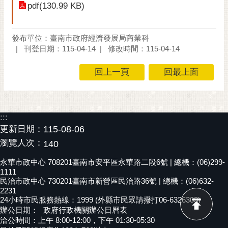
pdf(130.99 KB)
黃
偉
哲
發布單位：臺南市政府經濟發展局商業科
刊登日期：115-04-14
修改時間：115-04-14
螢
光
回上一頁
回最上面
花
泉
桐
:::
花
更新日期：
115-08-06
祭
瀏覽人次：
140
網
永華市政中心 708201臺南市安平區永華路二段6號 | 總機：(06)299-
站
1111
民治市政中心 730201臺南市新營區民治路36號 | 總機：(06)632-
導
2231
覽
24小時市民服務熱線：1999 (外縣市民眾請撥打06-6326303)
辦公日期：
政府行政機關辦公日曆表
訂
洽公時間：上午 8:00-12:00，下午 01:30-05:30
閱