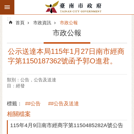
:::
搜
:::
跳到主要內容區塊
尋
:::
進
首頁
市政資訊
市政公報
階
市政公報
搜
尋
公示送達本局115年1月27日南市經商
精彩府城
字第1150187362號函予郭O進君。
市府動態
類別：公告，公告及送達
市府團隊
目：經發
主題服務
標籤：
##公告
##公告及送達
市政資訊
相關檔案
115年4月9日南市經商字第1150485282A號公告
市民互動