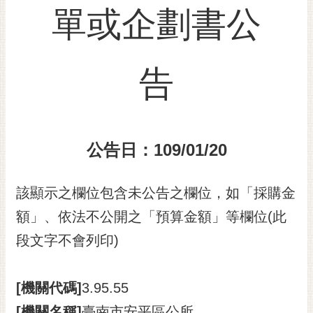
單或企劃書公
黃
偉
哲
告
螢
光
花
泉
公告日：109/01/20
桐
花
祭
該顯示之欄位包含未公告之欄位，如「採購金
額」、依法不公開之「預算金額」等欄位(此
網
站
段文字不會列印)
導
覽
[機關代碼]
3.95.55
訂
[機關名稱]
臺南市安平區公所
閱