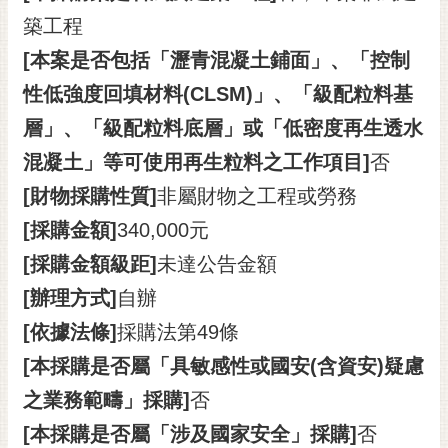
私
築工程
權
及
[本案是否包括「瀝青混凝土鋪面」、「控制
安
性低強度回填材料(CLSM)」、「級配粒料基
全
政
層」、「級配粒料底層」或「低密度再生透水
策
混凝土」等可使用再生粒料之工作項目]
否
網
[財物採購性質]
非屬財物之工程或勞務
站
資
[採購金額]
340,000元
料
[採購金額級距]
未達公告金額
開
[辦理方式]
自辦
放
宣
[依據法條]
採購法第49條
告
[本採購是否屬「具敏感性或國安(含資安)疑慮
市
之業務範疇」採購]
否
府
交
[本採購是否屬「涉及國家安全」採購]
否