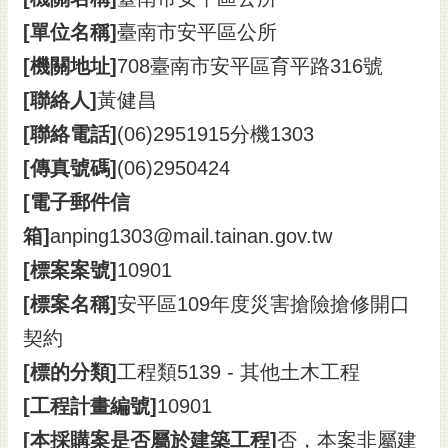
RSS
[單位名稱]
臺南市安平區公所
訂
[機關地址]
708臺南市安平區育平路316號
閱
[聯絡人]
黃健昌
電
子
[聯絡電話]
(06)2951915分機1303
報
[傳真號碼]
(06)2950424
市
[電子郵件信
民
箱]
anping1303@mail.tainan.gov.tw
信
箱
[標案案號]
10901
English
[標案名稱]
安平區109年度災害搶險搶修開口
日
契約
本
[標的分類]
工程類5139 - 其他土木工程
語
[工程計畫編號]
10901
隱
[本採購案是否屬於建築工程]
否，本案非屬建