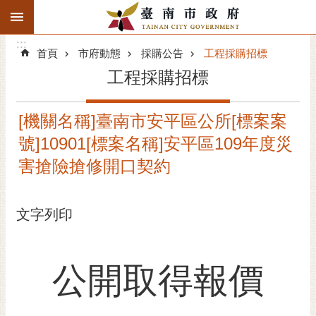
:::
搜
:::
跳到主要內容區塊
尋
:::
進
首頁
市府動態
採購公告
工程採購招標
階
工程採購招標
搜
尋
[機關名稱]臺南市安平區公所[標案案
精彩府城
號]10901[標案名稱]安平區109年度災
市府動態
害搶險搶修開口契約
市府團隊
文字列印
主題服務
市政資訊
公開取得報價
市民互動