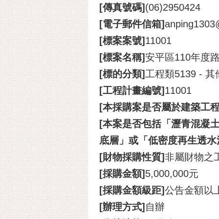
[傳真號碼]
(06)2950424
[電子郵件信箱]
anping1303@
[標案案號]
11001
[標案名稱]
安平區110年度
[標的分類]
工程類5139 -
[工程計畫編號]
11001
[本採購案是否屬於建築工程
[本案是否包括「瀝青混凝土
底層」或「低密度再生透水
[財物採購性質]
非屬財物之
[採購金額]
5,000,000元
[採購金額級距]
公告金額以
[辦理方式]
自辦