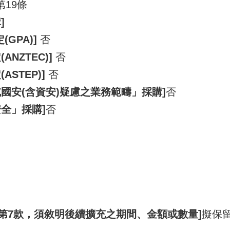
第19條
]
GPA)]
否
NZTEC)]
否
STEP)]
否
國安(含資安)疑慮之業務範疇」採購]
否
全」採購]
否
項第7款，須敘明後續擴充之期間、金額或數量]
擬保