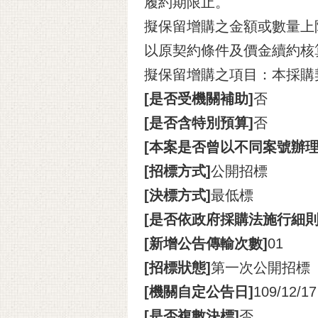
履約期限止。
擬保留增購之金額或數量上限
以原契約條件及價金續約核
擬保留增購之項目：本採購
[是否受機關補助]
否
[是否含特別預算]
否
[本案是否曾以不同案號辦
[招標方式]
公開招標
[決標方式]
最低標
[是否依政府採購法施行細則
[新增公告傳輸次數]
01
[招標狀態]
第一次公開招標
[機關自定公告日]
109/12/17
[是否複數決標]
否