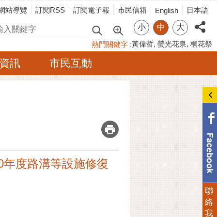
網站導覽
訂閱RSS
訂閱電子報
市民信箱
日本語
English
小
中
大
尋
黃偉哲
螢光花泉
桐花祭
熱門關鍵字
資訊
市民互動
_
110年度路溝等設施修復
聯
絡
我