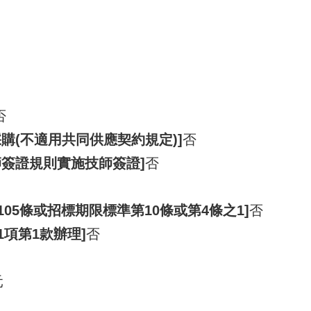
否
購(不適用共同供應契約規定)]
否
師簽證規則實施技師簽證]
否
105條或招標期限標準第10條或第4條之1]
否
1項第1款辦理]
否
元