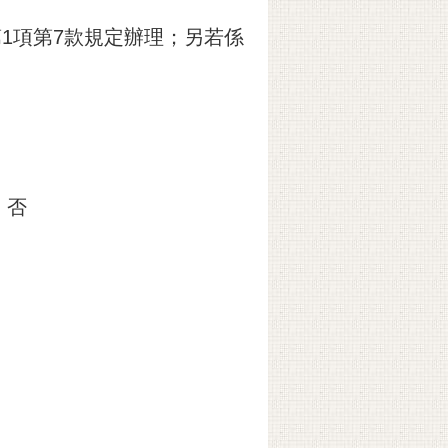
第1項第7款規定辦理；另若係
]
否