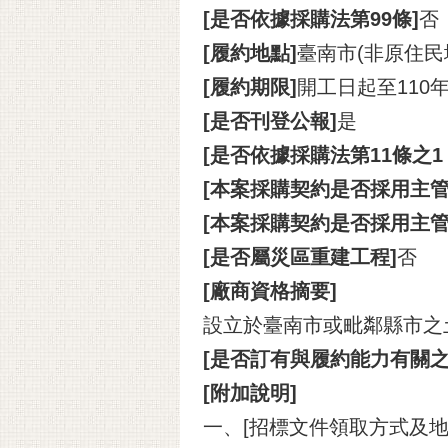
[是否依據採購法第99條]
否
[履約地點]
臺南市(非原住民
[履約期限]
開工日起至110
[是否刊登公報]
是
[是否依據採購法第11條之
[本案採購契約是否採用主管
[本案採購契約是否採用主
[是否屬災區重建工程]
否
[廠商資格摘要]
設立於臺南市或毗鄰縣市之
[是否訂有與履約能力有關之
[附加說明]
一、[招標文件領取方式及地點]