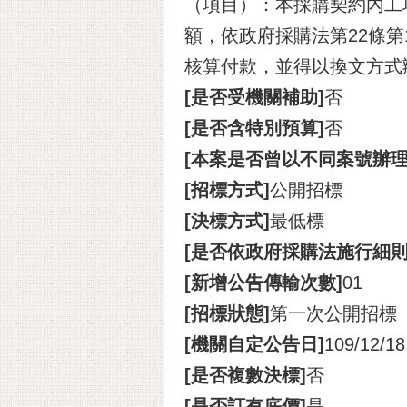
（項目）：本採購契約內工
額，依政府採購法第22條
核算付款，並得以換文方式
[是否受機關補助]
否
[是否含特別預算]
否
[本案是否曾以不同案號辦
[招標方式]
公開招標
[決標方式]
最低標
[是否依政府採購法施行細則
[新增公告傳輸次數]
01
[招標狀態]
第一次公開招標
[機關自定公告日]
109/12/18
[是否複數決標]
否
[是否訂有底價]
是