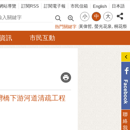
網站導覽
訂閱RSS
訂閱電子報
市民信箱
日本語
English
小
中
大
尋
黃偉哲
螢光花泉
桐花祭
熱門關鍵字
資訊
市民互動
_
坑溪灣橋下游河道清疏工程
聯
絡
我