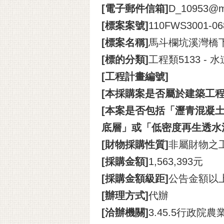
[電子郵件信箱]
D_10953@mai
[標案案號]
110FWS3001-06
[標案名稱]
馬斗欄坑溪灣橋
[標的分類]
工程類5133 
[工程計畫編號]
[本採購案是否屬於建築工程
[本案是否包括「瀝青混凝土
底層」或「低密度再生透水
[財物採購性質]
非屬財物之
[採購金額]
1,563,393元
[採購金額級距]
公告金額以
[辦理方式]
代辦
[洽辦機關]
3.45.5行政院