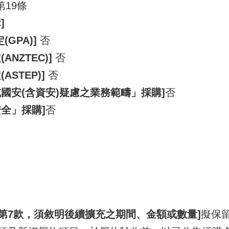
第19條
]
GPA)]
否
NZTEC)]
否
STEP)]
否
國安(含資安)疑慮之業務範疇」採購]
否
全」採購]
否
項第7款，須敘明後續擴充之期間、金額或數量]
擬保