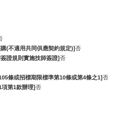
否
購(不適用共同供應契約規定)]
否
師簽證規則實施技師簽證]
否
105條或招標期限標準第10條或第4條之1]
否
1項第1款辦理]
否