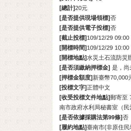
[總計]
20元
[是否提供現場領標]
否
[是否提供電子投標]
否
[截止投標]
109/12/29 09:00
[開標時間]
109/12/29 10:00
[開標地點]
水災土石流防災
[是否須繳納押標金]
是，尚
[押標金額度]
新臺幣70,00
[投標文字]
正體中文
[收受投標文件地點]
郵寄至
南市政府水利局秘書室（民
[是否依據採購法第99條]
否
[履約地點]
臺南市(非原住民