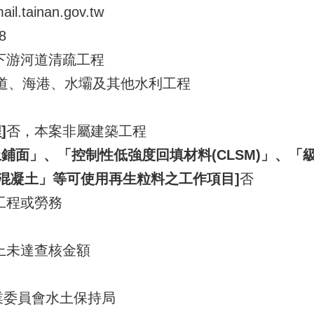
l.tainan.gov.tw
8
下游河道清疏工程
- 水道、海港、水壩及其他水利工程
]
否，本案非屬建築工程
鋪面」、「控制性低強度回填材料(CLSM)」、
混凝土」等可使用再生粒料之工作項目]
否
工程或勞務
上未達查核金額
農業委員會水土保持局