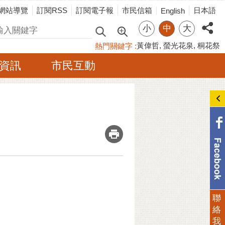
網站導覽
訂閱RSS
訂閱電子報
市民信箱
日本語
English
小
中
大
尋
黃偉哲
螢光花泉
桐花祭
熱門關鍵字
資訊
市民互動
_
聯
絡
我