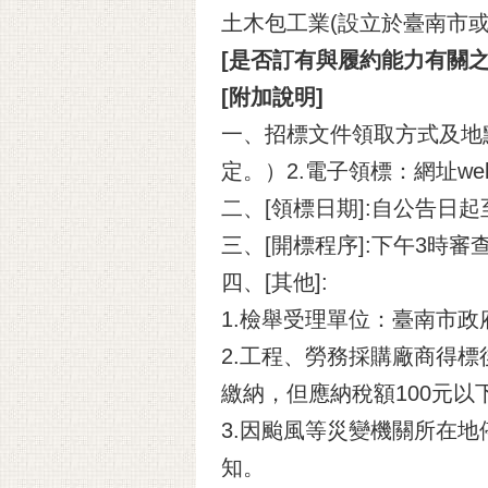
土木包工業(設立於臺南市
[是否訂有與履約能力有關之
[附加說明]
一、招標文件領取方式及地
定。）2.電子領標：網址web
二、[領標日期]:自公告日
三、[開標程序]:下午3時審
四、[其他]:
1.檢舉受理單位：臺南市政
2.工程、勞務採購廠商得
繳納，但應納稅額100元以
3.因颱風等災變機關所在
知。