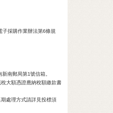
電子採購作業辦法第6條規
台南新南郵局第1號信箱。
花稅大額憑證應納稅額繳款書
延期處理方式請詳見投標須