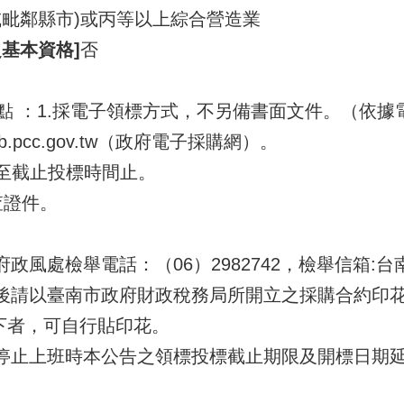
或毗鄰縣市)或丙等以上綜合營造業
基本資格]
否
點 ：1.採電子領標方式，不另備書面文件。（依據
.pcc.gov.tw（政府電子採購網）。
起至截止投標時間止。
查證件。
府政風處檢舉電話：（06）2982742，檢舉信箱:
標後請以臺南市政府財政稅務局所開立之採購合約印
下者，可自行貼印花。
地停止上班時本公告之領標投標截止期限及開標日期