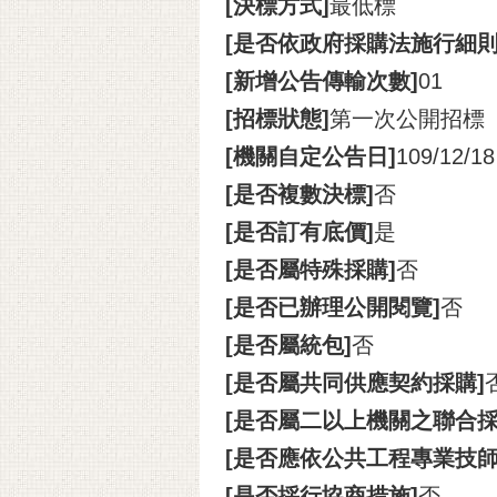
[決標方式]
最低標
[是否依政府採購法施行細則
[新增公告傳輸次數]
01
[招標狀態]
第一次公開招標
[機關自定公告日]
109/12/18
[是否複數決標]
否
[是否訂有底價]
是
[是否屬特殊採購]
否
[是否已辦理公開閱覽]
否
[是否屬統包]
否
[是否屬共同供應契約採購]
[是否屬二以上機關之聯合採
[是否應依公共工程專業技
[是否採行協商措施]
否