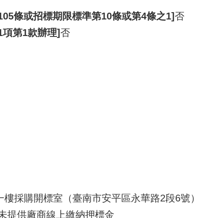
105條或招標期限標準第10條或第4條之1]
否
1項第1款辦理]
否
一樓採購開標室（臺南市安平區永華路2段6號）
未提供廠商線上繳納押標金