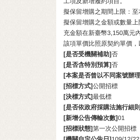
工項及新增履約項目。
擬保留增購之期間上限：至
擬保留增購之金額或數量上
充金額在新臺幣3,150萬
該項單價比照原契約單價，
[是否受機關補助]
否
[是否含特別預算]
否
[本案是否曾以不同案號辦
[招標方式]
公開招標
[決標方式]
最低標
[是否依政府採購法施行細則
[新增公告傳輸次數]
01
[招標狀態]
第一次公開招標
[機關自定公告日]
109/12/22