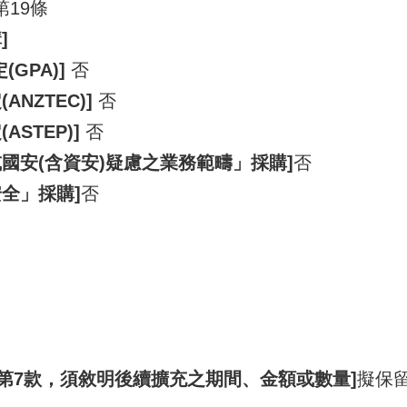
第19條
]
GPA)]
否
NZTEC)]
否
STEP)]
否
國安(含資安)疑慮之業務範疇」採購]
否
全」採購]
否
項第7款，須敘明後續擴充之期間、金額或數量]
擬保