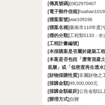
[傳真號碼]
(06)2970407
[電子郵件信箱]
huahan1019@
[標案案號]
wat109196
[標案名稱]
臺南市110年度
[標的分類]
工程類5133 
[工程計畫編號]
[本採購案是否屬於建築工程
[本案是否包括「瀝青混凝土
底層」或「低密度再生透水
[財物採購性質]
非屬財物之
[採購金額]
49,500,000元
[採購金額級距]
公告金額以
[辦理方式]
自辦