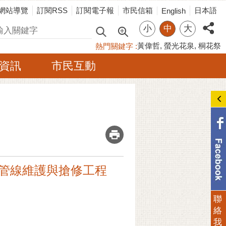
網站導覽
訂閱RSS
訂閱電子報
市民信箱
日本語
English
小
中
大
尋
黃偉哲
螢光花泉
桐花祭
熱門關鍵字
資訊
市民互動
_
污水管線維護與搶修工程
聯
絡
我