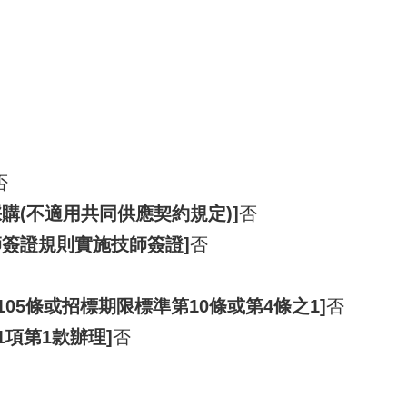
否
購(不適用共同供應契約規定)]
否
師簽證規則實施技師簽證]
否
105條或招標期限標準第10條或第4條之1]
否
1項第1款辦理]
否