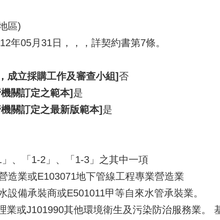
地區)
12年05月31日，，，詳契約書第7條。
1，成立採購工作及審查小組]
否
機關訂定之範本]
是
管機關訂定之最新版範本]
是
」、「1-2」、「1-3」之其中一項
上綜合營造業或E103071地下管線工程專業營造業
用戶排水設備承裝商或E501011甲等自來水管承裝業。
污）水處理業或J101990其他環境衛生及污染防治服務業