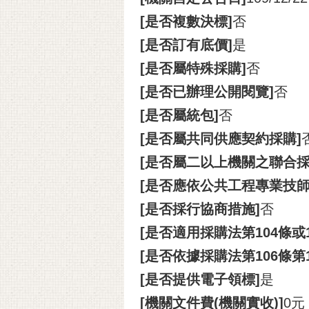
[是否複數決標]
否
[是否訂有底價]
是
[是否屬特殊採購]
否
[是否已辦理公開閱覽]
否
[是否屬統包]
否
[是否屬共同供應契約採購]
[是否屬二以上機關之聯合採
[是否應依公共工程專業技
[是否採行協商措施]
否
[是否適用採購法第104條或
[是否依據採購法第106條第
[是否提供電子領標]
是
[機關文件費(機關實收)]
0元