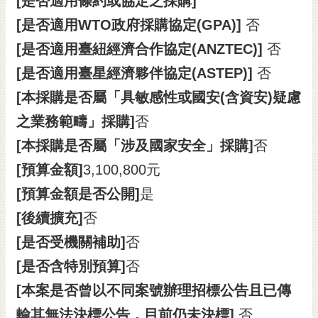
[是否適用條約或協定之採購]
私
權
[是否適用WTO政府採購協定(GPA)]
否
及
[是否適用臺紐經濟合作協定(ANZTEC)]
否
安
全
[是否適用臺星經濟夥伴協定(ASTEP)]
否
政
[本採購是否屬「具敏感性或國安(含資安)疑慮
策
之業務範疇」採購]
否
網
[本採購是否屬「涉及國家安全」採購]
否
站
資
[預算金額]
3,100,800元
料
[預算金額是否公開]
是
開
放
[後續擴充]
否
宣
[是否受機關補助]
否
告
[是否含特別預算]
否
市
府
[本案是否曾以不同案號辦理招標公告且已傳
交
輸其無法決標公告，目前仍未決標]
否