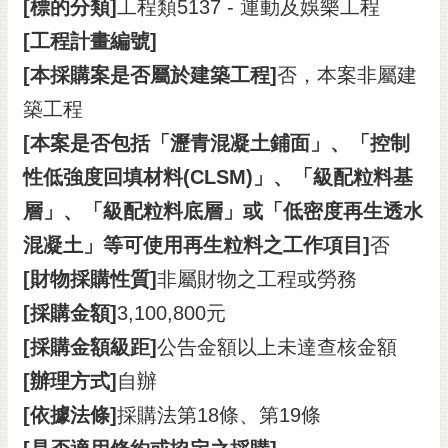
[標的分類]
工程類5137 - 運動及娛樂工程
RSS
[工程計畫編號]
訂
[本採購案是否屬於建築工程]
否，本案非屬建
閱
電
築工程
子
[本案是否包括「瀝青混凝土鋪面」、「控制
報
性低強度回填材料(CLSM)」、「級配粒料基
市
層」、「級配粒料底層」或「低密度再生透水
民
信
混凝土」等可使用再生粒料之工作項目]
否
箱
[財物採購性質]
非屬財物之工程或勞務
English
[採購金額]
3,100,800元
日
[採購金額級距]
公告金額以上未達查核金額
本
[辦理方式]
自辦
語
[依據法條]
採購法第18條、第19條
隱