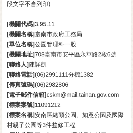
段文字不會列印)
黃
偉
哲
[機關代碼]
3.95.11
螢
[機關名稱]
臺南市政府工務局
光
[單位名稱]
公園管理科一股
花
泉
[機關地址]
708臺南市安平區永華路2段6號
[聯絡人]
陳詳凱
桐
花
[聯絡電話]
(06)2991111分機1382
祭
[傳真號碼]
(06)2982806
網
[電子郵件信箱]
cskm@mail.tainan.gov.com
站
[標案案號]
11091212
導
覽
[標案名稱]
安南區總頭公園、如意公園及國際
村親子公園等3件整修工程
訂
閱