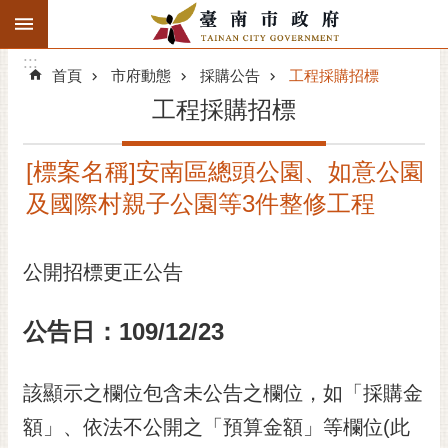
:::
搜
:::
跳到主要內容區塊
尋
:::
進
首頁
市府動態
採購公告
工程採購招標
階
工程採購招標
搜
尋
[標案名稱]安南區總頭公園、如意公園
精彩府城
及國際村親子公園等3件整修工程
市府動態
公開招標更正公告
市府團隊
主題服務
公告日：109/12/23
市政資訊
該顯示之欄位包含未公告之欄位，如「採購金
市民互動
額」、依法不公開之「預算金額」等欄位(此