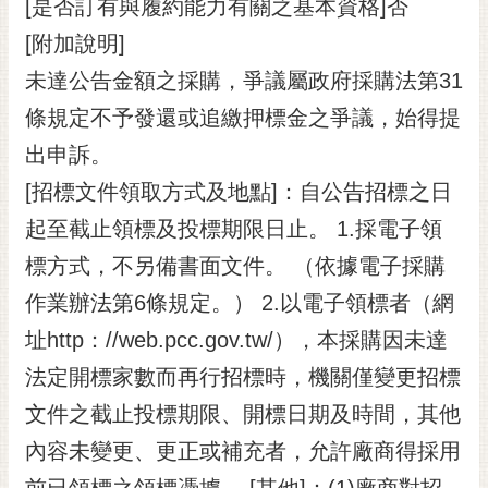
[是否訂有與履約能力有關之基本資格]否
[附加說明]
未達公告金額之採購，爭議屬政府採購法第31
條規定不予發還或追繳押標金之爭議，始得提
出申訴。
[招標文件領取方式及地點]：自公告招標之日
起至截止領標及投標期限日止。 1.採電子領
標方式，不另備書面文件。 （依據電子採購
作業辦法第6條規定。） 2.以電子領標者（網
址http：//web.pcc.gov.tw/），本採購因未達
法定開標家數而再行招標時，機關僅變更招標
文件之截止投標期限、開標日期及時間，其他
內容未變更、更正或補充者，允許廠商得採用
前已領標之領標憑據。 [其他]：(1)廠商對招