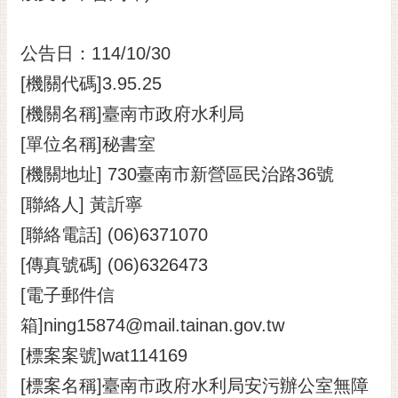
黃
偉
公告日：114/10/30
哲
[機關代碼]3.95.25
螢
[機關名稱]臺南市政府水利局
光
花
[單位名稱]秘書室
泉
[機關地址] 730臺南市新營區民治路36號
桐
[聯絡人] 黃訢寧
花
[聯絡電話] (06)6371070
祭
[傳真號碼] (06)6326473
網
[電子郵件信
站
導
箱]ning15874@mail.tainan.gov.tw
覽
[標案案號]wat114169
訂
[標案名稱]臺南市政府水利局安污辦公室無障
閱