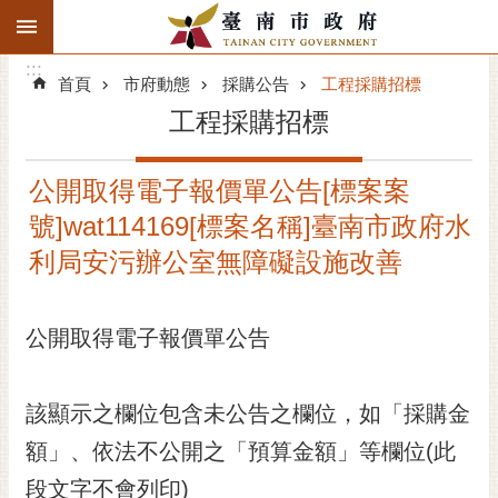
:::
搜
:::
跳到主要內容區塊
尋
:::
進
首頁
市府動態
採購公告
工程採購招標
階
工程採購招標
搜
尋
公開取得電子報價單公告[標案案
精彩府城
號]wat114169[標案名稱]臺南市政府水
市府動態
利局安污辦公室無障礙設施改善
市府團隊
公開取得電子報價單公告
主題服務
該顯示之欄位包含未公告之欄位，如「採購金
市政資訊
額」、依法不公開之「預算金額」等欄位(此
市民互動
段文字不會列印)