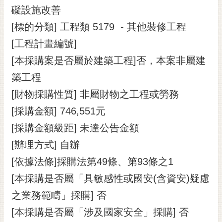
礙設施改善
RSS
[標的分類] 工程類 5179 - 其他裝修工程
訂
閱
[工程計畫編號]
電
[本採購案是否屬於建築工程]否，本案非屬建
子
報
築工程
[財物採購性質] 非屬財物之工程或勞務
市
民
[採購金額] 746,551元
信
[採購金額級距] 未達公告金額
箱
[辦理方式] 自辦
English
[依據法條]採購法第49條、第93條之1
日
[本採購是否屬「具敏感性或國安(含資安)疑慮
本
語
之業務範疇」採購] 否
[本採購是否屬「涉及國家安全」採購] 否
隱