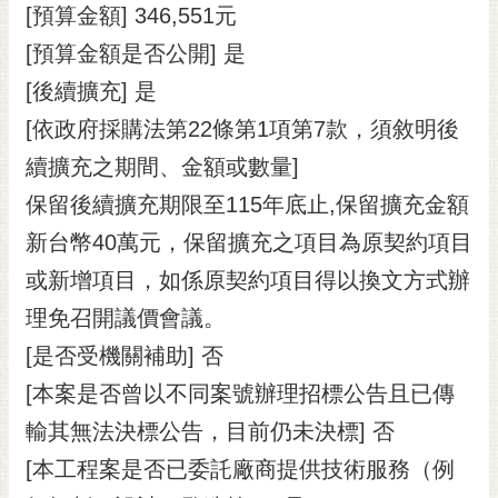
私
[預算金額] 346,551元
權
[預算金額是否公開] 是
及
安
[後續擴充] 是
全
[依政府採購法第22條第1項第7款，須敘明後
政
策
續擴充之期間、金額或數量]
網
保留後續擴充期限至115年底止,保留擴充金額
站
新台幣40萬元，保留擴充之項目為原契約項目
資
或新增項目，如係原契約項目得以換文方式辦
料
開
理免召開議價會議。
放
[是否受機關補助] 否
宣
告
[本案是否曾以不同案號辦理招標公告且已傳
市
輸其無法決標公告，目前仍未決標] 否
府
[本工程案是否已委託廠商提供技術服務（例
交