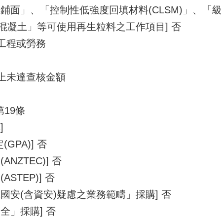
鋪面」、「控制性低強度回填材料(CLSM)」、「
混凝土」等可使用再生粒料之工作項目] 否
之工程或勞務
以上未達查核金額
第19條
]
GPA)] 否
NZTEC)] 否
STEP)] 否
國安(含資安)疑慮之業務範疇」採購] 否
全」採購] 否