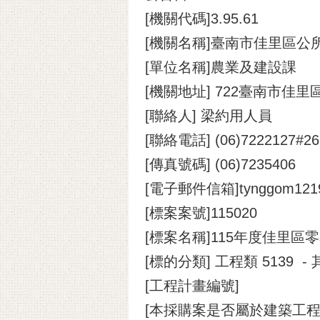
[機關代碼]3.95.61
[機關名稱]臺南市佳里區公
[單位名稱]農業及建設課
[機關地址] 722臺南市佳里
[聯絡人] 梁約用人員
[聯絡電話] (06)7222127#26
[傳真號碼] (06)7235406
[電子郵件信箱]tynggom1219@m
[標案案號]115020
[標案名稱]115年度佳里區
[標的分類] 工程類 5139 
[工程計畫編號]
[本採購案是否屬於建築工程