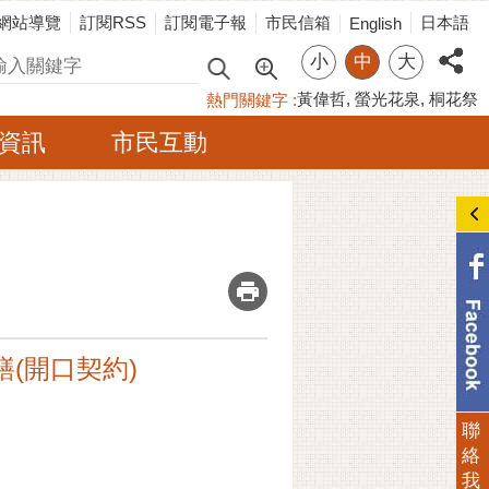
網站導覽
訂閱RSS
訂閱電子報
市民信箱
日本語
English
小
中
大
尋
黃偉哲
螢光花泉
桐花祭
熱門關鍵字
資訊
市民互動
_
繕(開口契約)
聯
絡
我