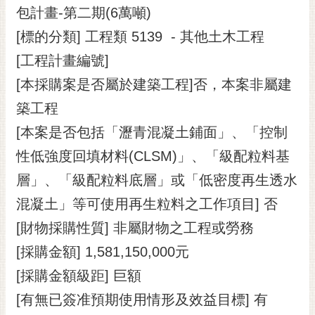
包計畫-第二期(6萬噸)
RSS
[標的分類] 工程類 5139 - 其他土木工程
訂
閱
[工程計畫編號]
電
[本採購案是否屬於建築工程]否，本案非屬建
子
報
築工程
[本案是否包括「瀝青混凝土鋪面」、「控制
市
民
性低強度回填材料(CLSM)」、「級配粒料基
信
層」、「級配粒料底層」或「低密度再生透水
箱
混凝土」等可使用再生粒料之工作項目] 否
English
[財物採購性質] 非屬財物之工程或勞務
日
[採購金額] 1,581,150,000元
本
語
[採購金額級距] 巨額
[有無已簽准預期使用情形及效益目標] 有
隱