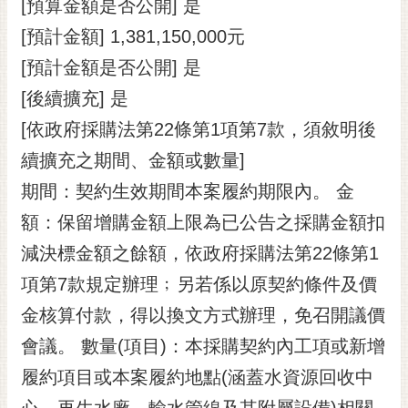
通
[預算金額是否公開] 是
位
[預計金額] 1,381,150,000元
置
[預計金額是否公開] 是
[後續擴充] 是
[依政府採購法第22條第1項第7款，須敘明後
續擴充之期間、金額或數量]
期間：契約生效期間本案履約期限內。 金
額：保留增購金額上限為已公告之採購金額扣
減決標金額之餘額，依政府採購法第22條第1
項第7款規定辦理﹔另若係以原契約條件及價
金核算付款，得以換文方式辦理，免召開議價
會議。 數量(項目)：本採購契約內工項或新增
履約項目或本案履約地點(涵蓋水資源回收中
心、再生水廠、輸水管線及其附屬設備)相關