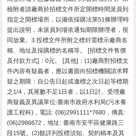
檢附者請廠商於招標文件所定開標時間派員到
指定之開標場所，以備依採購法第51條辦理時
提出說明，未派員到場依通知期限辦理者，視
同放棄。3.投標文件所附之標封需標示廠商名
稱、地址及採購標的名稱等。 [招標文件售價
及付款方式]：0元。 [其他]：(1)廠商對招標文
件內容有疑義者，應以書面向招標機關請求釋
疑之期限：自公告日起或邀標之次日起等標期
之1/4，其尾數不足1日者，以1日計。受理廠
商疑義及異議單位:臺南市政府水利局(污水養
護工程科)，電話: (06)2991111*7680，傳真:
(06)2986672，地址: 臺南市安平區健康路三
段15號。(2)餘詳列投標須知、契約稿本及其