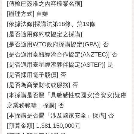
私
[傳輸已簽准之內容檔案名稱]
權
[辦理方式] 自辦
及
安
[依據法條]採購法第18條、第19條
全
[是否適用條約或協定之採購]
政
策
[是否適用WTO政府採購協定(GPA)] 否
[是否適用臺紐經濟合作協定(ANZTEC)] 否
網
站
[是否適用臺星經濟夥伴協定(ASTEP)] 是
資
[是否採用電子競價] 否
料
開
[是否為商業財物或服務] 否
放
[本採購是否屬「具敏感性或國安(含資安)疑慮
宣
告
之業務範疇」採購] 否
市
[本採購是否屬「涉及國家安全」採購] 否
府
[預算金額] 1,381,150,000元
交