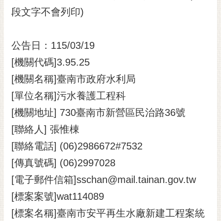
段文字不會列印)
黃
偉
哲
公告日：115/03/19
螢
[機關代碼]3.95.25
光
花
[機關名稱]臺南市政府水利局
泉
[單位名稱]污水養護工程科
桐
[機關地址] 730臺南市新營區民治路36號
花
[聯絡人] 張惟棟
祭
[聯絡電話] (06)2986672#7532
網
[傳真號碼] (06)2997028
站
導
[電子郵件信箱]sschan@mail.tainan.gov.tw
覽
[標案案號]wat114089
訂
[標案名稱]臺南市安平再生水廠新建工程案統
閱