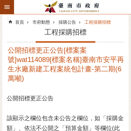
:::
搜
:::
跳到主要內容區塊
尋
:::
進
首頁
市府動態
採購公告
工程採購招標
階
工程採購招標
搜
尋
公開招標更正公告[標案案
精彩府城
號]wat114089[標案名稱]臺南市安平再
市府動態
生水廠新建工程案統包計畫-第二期(6
萬噸)
市府團隊
主題服務
公開招標更正公告
市政資訊
該顯示之欄位包含未公告之欄位，如「採購金
市民互動
額」、依法不公開之「預算金額」等欄位(此