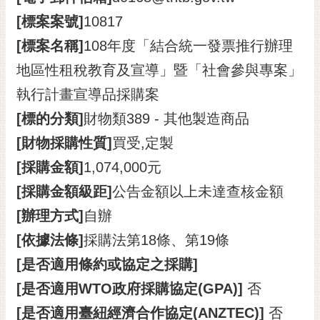
RSS
[標案案號]
10817
訂
[標案名稱]
108年度「結合統一發票推行辦理
閱
地區性租稅教育及宣導」暨「社會參與專案」
電
子
執行計畫宣導品採購案
報
[標的分類]
財物類389 - 其他製造商品
市
[財物採購性質]
買受,定製
民
[採購金額]
1,074,000元
信
箱
[採購金額級距]
公告金額以上未達查核金額
English
[辦理方式]
自辦
[依據法條]
採購法第18條、第19條
日
本
[是否適用條約或協定之採購]
語
[是否適用WTO政府採購協定(GPA)]
否
隱
[是否適用臺紐經濟合作協定(ANZTEC)]
否