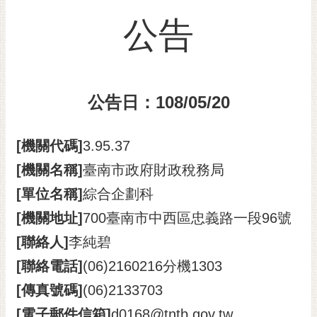
黃
公告
偉
哲
螢
光
公告日：108/05/20
花
泉
[機關代碼]
3.95.37
桐
[機關名稱]
臺南市政府財政稅務局
花
祭
[單位名稱]
綜合企劃科
[機關地址]
700臺南市中西區忠義路一段96號
網
站
[聯絡人]
李純碧
導
[聯絡電話]
(06)2160216分機1303
覽
[傳真號碼]
(06)2133703
訂
[電子郵件信箱]
d0168@tntb.gov.tw
閱