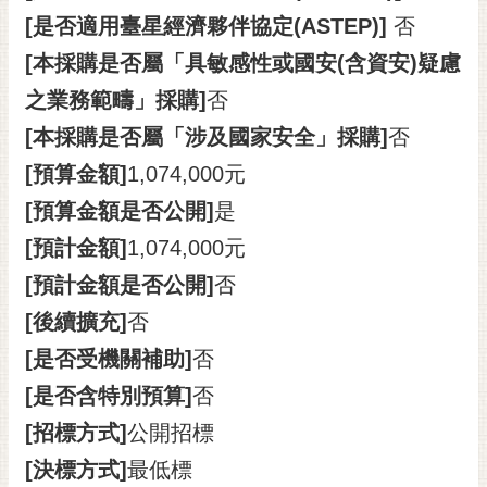
私
[是否適用臺星經濟夥伴協定(ASTEP)]
否
權
及
[本採購是否屬「具敏感性或國安(含資安)疑慮
安
之業務範疇」採購]
否
全
政
[本採購是否屬「涉及國家安全」採購]
否
策
[預算金額]
1,074,000元
網
[預算金額是否公開]
是
站
[預計金額]
1,074,000元
資
料
[預計金額是否公開]
否
開
[後續擴充]
否
放
宣
[是否受機關補助]
否
告
[是否含特別預算]
否
市
[招標方式]
公開招標
府
交
[決標方式]
最低標