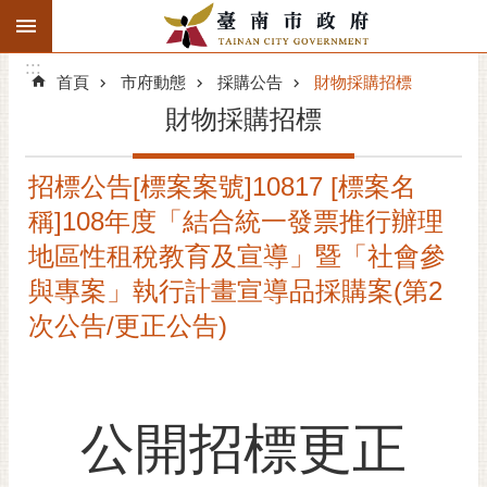
:::
搜
:::
跳到主要內容區塊
尋
:::
進
首頁
市府動態
採購公告
財物採購招標
階
財物採購招標
搜
尋
招標公告[標案案號]10817 [標案名
精彩府城
稱]108年度「結合統一發票推行辦理
市府動態
地區性租稅教育及宣導」暨「社會參
與專案」執行計畫宣導品採購案(第2
市府團隊
次公告/更正公告)
主題服務
市政資訊
公開招標更正
市民互動