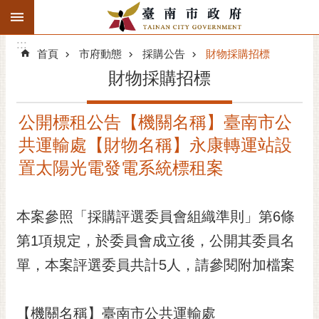
:::
搜
:::
跳到主要內容區塊
尋
:::
進
首頁
市府動態
採購公告
財物採購招標
階
財物採購招標
搜
尋
公開標租公告【機關名稱】臺南市公
精彩府城
共運輸處【財物名稱】永康轉運站設
市府動態
置太陽光電發電系統標租案
市府團隊
本案參照「採購評選委員會組織準則」第6條
主題服務
第1項規定，於委員會成立後，公開其委員名
單，本案評選委員共計5人，請參閱附加檔案
市政資訊
市民互動
【機關名稱】臺南市公共運輸處