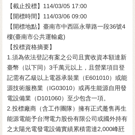
【截止投標】114/03/05 17:00
RSS
【開標時間】114/03/06 09:00
訂
閱
【開標地點】臺南市中西區永華路一段36號4
電
樓(臺南市公共運輸處)
子
報
【投標資格摘要】
1.須為依法登記有案之公司且實收資本額達新
市
民
臺幣（以下同）3千萬元以上，且營業項目登
信
記需有乙級以上電器承裝業（E601010）或能
箱
源技術服務業（IG03010）或再生能源自用發
English
電設備業（D101060）至少包含一項。
日
2.投標廠商（含工作團隊）擁有正式躉售再生
本
語
能源電能予台灣電力股份有限公司或國外持有
之太陽光電發電設備實績累積需達2,000峰瓩
隱