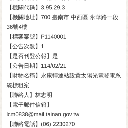
【機關代碼】3.95.29.3
黃
偉
【機關地址】700 臺南市 中西區 永華路一段
哲
36號4樓
螢
【標案案號】P1140001
光
花
【公告次數】1
泉
【是否刊登公報】是
桐
【公告日期】114/02/21
花
【財物名稱】永康轉運站設置太陽光電發電系
祭
統標租案
網
【聯絡人】林志明
站
導
【電子郵件信箱】
覽
lcm0838@mail.tainan.gov.tw
訂
【聯絡電話】(06) 2230270
閱