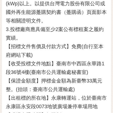
私
(kWp)以上。以提供台灣電力股份有限公司或
權
國外再生能源躉購契約書（躉購函）頁面影本
及
安
等相關證明文件。
全
3.投標廠商應具備至少2案公有標租案之履約
政
策
實績。
網
【招標文件售價及付款方式】免費(自行至本
站
府網站下載)
資
【收受投標文件地點】臺南市中西區永華路1
料
開
段36號4樓(臺南市公共運輸處秘書室)
放
【保證金額度】押標金金額為新臺幣33萬元
宣
告
整。(抬頭：臺南市公共運輸處)
市
【出租標的所在地】永康轉運站，位於臺南市
府
永康區永安段0073地號廣場兼停車場用地
交