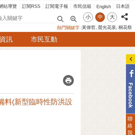
網站導覽
訂閱RSS
訂閱電子報
市民信箱
日本語
English
小
中
大
尋
黃偉哲
螢光花泉
桐花祭
熱門關鍵字
資訊
市民互動
_
防汛備料(新型臨時性防洪設
聯
絡
我