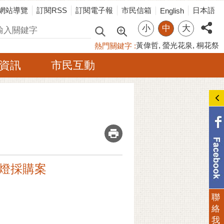
網站導覽
訂閱RSS
訂閱電子報
市民信箱
日本語
English
小
中
大
尋
黃偉哲
螢光花泉
桐花祭
熱門關鍵字
資訊
市民互動
_
明燈採購案
聯
絡
我