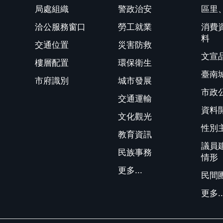
局處組織
警政治安
區里
洽公服務窗口
勞工就業
消費
料
交通位置
災害防救
文宣
樓層配置
環保衛生
臺南
市府識別
城市發展
市政
交通運輸
資料
文化觀光
性別
教育資訊
議員
民族事務
情形
更多...
民間
更多..