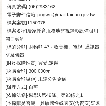
黃
[傳真號碼] (06)2983162
偉
[電子郵件信箱]jungwei@mail.tainan.gov.tw
哲
[標案案號]1150076
螢
[標案名稱]居家托育服務地監視錄影設備租用
光
花
開口契約
泉
[標的分類] 財物類 47 - 收音機、電視, 通訊器
桐
材及儀器
花
[財物採購性質] 買受,定製
祭
[採購金額] 300,000元
網
[採購金額級距] 未達公告金額
站
導
[辦理方式] 自辦
覽
[依據法條]採購法第49條、第93條之1
訂
[本採購是否屬「具敏感性或國安(含資安)疑慮
閱