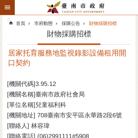
:::
搜
:::
跳到主要內容區塊
尋
:::
進
首頁
市府動態
採購公告
財物採購招標
階
財物採購招標
搜
尋
居家托育服務地監視錄影設備租用開
精彩府城
口契約
市府動態
[機關代碼]3.95.12
市府團隊
[機關名稱]臺南市政府社會局
主題服務
[單位名稱]兒童福利科
市政資訊
[機關地址] 708臺南市安平區永華路2段6號
[聯絡人] 林容瑋
市民互動
[聯絡電話] (06)2991111#5908