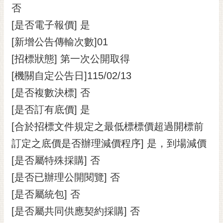
私
否
權
[是否電子報價] 是
及
安
[新增公告傳輸次數]01
全
[招標狀態] 第一次公開取得
政
策
[機關自定公告日]115/02/13
網
[是否複數決標] 否
站
[是否訂有底價] 是
資
料
[合於招標文件規定之最低標標價超過開標前
開
訂定之底價是否辦理減價程序] 是，到場減價
放
宣
[是否屬特殊採購] 否
告
[是否已辦理公開閱覽] 否
市
[是否屬統包] 否
府
[是否屬共同供應契約採購] 否
交