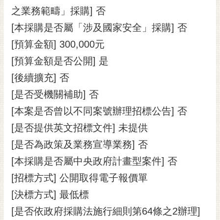
RSS
之業務範疇」採購] 否
[本採購是否屬「涉及國家安全」採購] 否
訂
閱
[預算金額] 300,000元
電
[預算金額是否公開] 是
子
報
[後續擴充] 否
市
[是否受機關補助] 否
民
[本案是否曾以不同案號辦理招標公告] 否
信
[是否提供英文招標文件] 未提供
箱
[是否為政策及業務宣導業務] 否
English
[本採購是否屬中央政府計畫型案件] 否
日
本
[招標方式] 公開取得電子報價單
語
[決標方式] 最低標
[是否依政府採購法施行細則第64條之2辦理]
隱