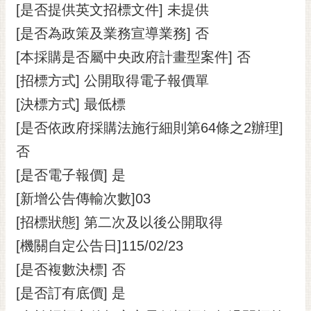
私
[是否提供英文招標文件] 未提供
權
[是否為政策及業務宣導業務] 否
及
安
[本採購是否屬中央政府計畫型案件] 否
全
[招標方式] 公開取得電子報價單
政
策
[決標方式] 最低標
網
[是否依政府採購法施行細則第64條之2辦理]
站
否
資
[是否電子報價] 是
料
開
[新增公告傳輸次數]03
放
[招標狀態] 第二次及以後公開取得
宣
告
[機關自定公告日]115/02/23
市
[是否複數決標] 否
府
[是否訂有底價] 是
交