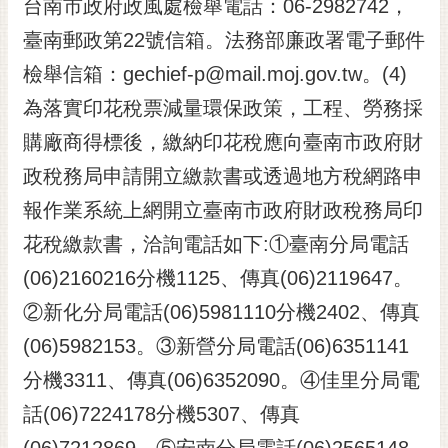
台南市政府政風處檢舉電話：06-2982742，
臺南郵政第22號信箱。法務部廉政署電子郵件
檢舉信箱：gechief-p@mail.moj.gov.tw。(4)
為落實印花稅票減量環保政策，工程、勞務採
購廠商得標後，繳納印花稅應向臺南市政府財
政稅務局申請開立繳款書或透過地方稅網路申
報作業系統上網開立臺南市政府財政稅務局印
花稅繳款書，洽詢電話如下:①臺南分局電話
(06)2160216分機1125、傳真(06)2119647。
②新化分局電話(06)5981110分機2402、傳真
(06)5982153。③新營分局電話(06)6351141
分機3311、傳真(06)6352090。④佳里分局電
話(06)7224178分機5307、傳真
(06)7212869。⑤安南分局電話(06)2565148