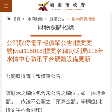
:::
搜
:::
跳到主要內容區塊
尋
:::
進
首頁
市府動態
採購公告
財物採購招標
階
財物採購招標
搜
尋
公開取得電子報價單公告[標案案
精彩府城
號]wat115018[標案名稱]水利局115年
市府動態
水情中心防汛平台硬體設備更新
市府團隊
公開取得電子報價單公告
主題服務
該顯示之欄位包含未公告之欄位，如「採購金
市政資訊
額」、依法不公開之「預算金額」等欄位(此
市民互動
段文字不會列印)