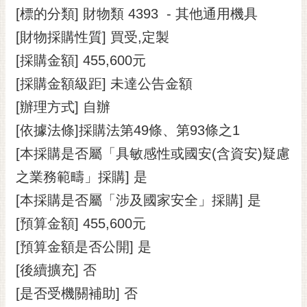
[標的分類] 財物類 4393 - 其他通用機具
RSS
[財物採購性質] 買受,定製
訂
閱
[採購金額] 455,600元
電
[採購金額級距] 未達公告金額
子
報
[辦理方式] 自辦
[依據法條]採購法第49條、第93條之1
市
民
[本採購是否屬「具敏感性或國安(含資安)疑慮
信
之業務範疇」採購] 是
箱
[本採購是否屬「涉及國家安全」採購] 是
English
[預算金額] 455,600元
日
[預算金額是否公開] 是
本
語
[後續擴充] 否
[是否受機關補助] 否
隱