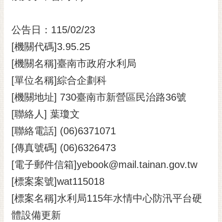
黃
偉
公告日：115/02/23
哲
[機關代碼]3.95.25
螢
[機關名稱]臺南市政府水利局
光
花
[單位名稱]綜合企劃科
泉
[機關地址] 730臺南市新營區民治路36號
桐
[聯絡人] 葉瓊文
花
[聯絡電話] (06)6371071
祭
[傳真號碼] (06)6326473
網
[電子郵件信箱]yebook@mail.tainan.gov.tw
站
導
[標案案號]wat115018
覽
[標案名稱]水利局115年水情中心防汛平台硬
訂
體設備更新
閱