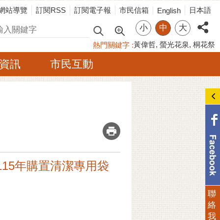
網站導覽
訂閱RSS
訂閱電子報
市民信箱
日本語
English
小
中
大
尋
黃偉哲
螢光花泉
桐花祭
熱門關鍵字
資訊
市民互動
_
]115年購置清潔專用袋
聯
絡
我