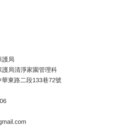
保護局
保護局清淨家園管理科
中華東路二段133巷72號
06
ail.com