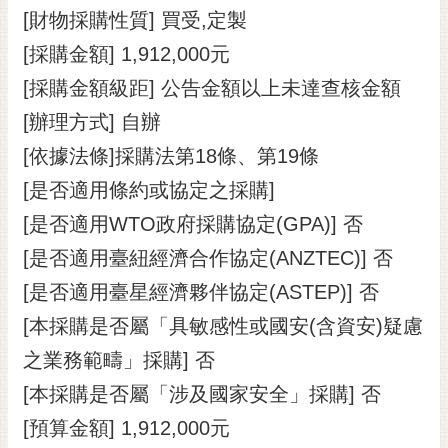
[財物採購性質] 買受,定製
RSS
[採購金額] 1,912,000元
訂
閱
[採購金額級距] 公告金額以上未達查核金額
電
[辦理方式] 自辦
子
報
[依據法條]採購法第18條、第19條
[是否適用條約或協定之採購]
市
民
[是否適用WTO政府採購協定(GPA)] 否
信
[是否適用臺紐經濟合作協定(ANZTEC)] 否
箱
[是否適用臺星經濟夥伴協定(ASTEP)] 否
English
[本採購是否屬「具敏感性或國安(含資安)疑慮
日
之業務範疇」採購] 否
本
語
[本採購是否屬「涉及國家安全」採購] 否
[預算金額] 1,912,000元
隱