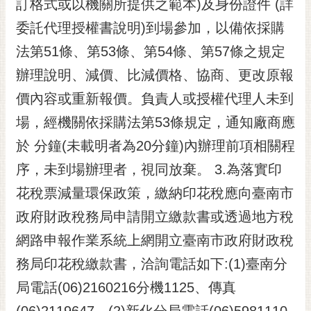
訂格式或以機關所提供之範本)及身份證件 (詳
委託代理授權書說明)到場參加，以備依採購
法第51條、第53條、第54條、第57條之規定
辦理說明、減價、比減價格、協商、更改原報
價內容或重新報價。負責人或授權代理人未到
場，經機關依採購法第53條規定，通知廠商應
於 分鐘(未載明者為20分鐘)內辦理前項相關程
序，未到場辦理者，視同放棄。 3.為落實印
花稅票減量環保政策，繳納印花稅應向臺南市
政府財政稅務局申請開立繳款書或透過地方稅
網路申報作業系統上網開立臺南市政府財政稅
務局印花稅繳款書，洽詢電話如下:(1)臺南分
局電話(06)2160216分機1125、傳真
(06)2119647。(2)新化分局電話(06)5981110