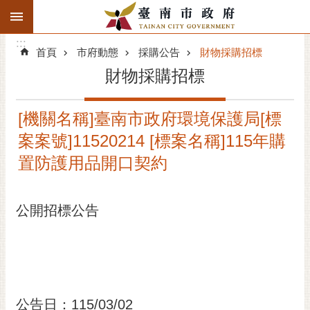
:::
搜
:::
跳到主要內容區塊
尋
:::
進
首頁
市府動態
採購公告
財物採購招標
階
財物採購招標
搜
尋
[機關名稱]臺南市政府環境保護局[標
精彩府城
案案號]11520214 [標案名稱]115年購
市府動態
置防護用品開口契約
市府團隊
公開招標公告
主題服務
市政資訊
市民互動
公告日：115/03/02