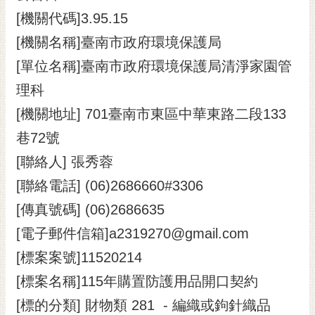
[機關代碼]3.95.15
黃
偉
[機關名稱]臺南市政府環境保護局
哲
[單位名稱]臺南市政府環境保護局清淨家園管
螢
理科
光
花
[機關地址] 701臺南市東區中華東路二段133
泉
巷72號
桐
[聯絡人] 張秀蓉
花
[聯絡電話] (06)2686660#3306
祭
[傳真號碼] (06)2686635
網
[電子郵件信箱]a2319270@gmail.com
站
導
[標案案號]11520214
覽
[標案名稱]115年購置防護用品開口契約
訂
[標的分類] 財物類 281 - 編織或鉤針織品
閱