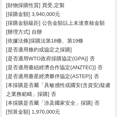
[財物採購性質] 買受,定製
RSS
[採購金額] 3,940,000元
訂
閱
[採購金額級距] 公告金額以上未達查核金額
電
[辦理方式] 自辦
子
報
[依據法條]採購法第18條、第19條
[是否適用條約或協定之採購]
市
民
[是否適用WTO政府採購協定(GPA)] 否
信
[是否適用臺紐經濟合作協定(ANZTEC)] 否
箱
[是否適用臺星經濟夥伴協定(ASTEP)] 否
English
[本採購是否屬「具敏感性或國安(含資安)疑慮
日
之業務範疇」採購] 否
本
語
[本採購是否屬「涉及國家安全」採購] 否
[預算金額] 1,970,000元
隱