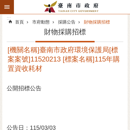
:::
搜
:::
跳到主要內容區塊
尋
:::
進
首頁
市府動態
採購公告
財物採購招標
階
財物採購招標
搜
尋
[機關名稱]臺南市政府環境保護局[標
精彩府城
案案號]11520213 [標案名稱]115年購
市府動態
置資收耗材
市府團隊
公開招標公告
主題服務
市政資訊
市民互動
公告日：115/03/03