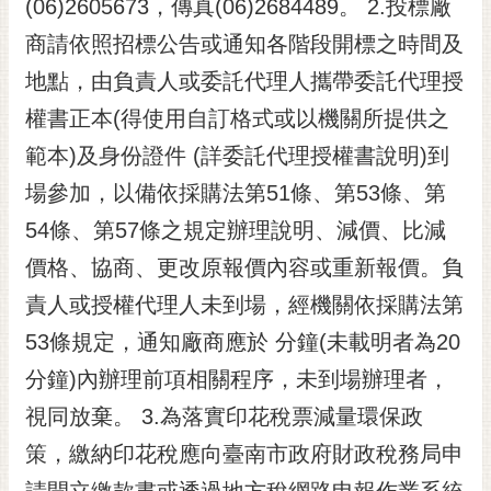
(06)2605673，傳真(06)2684489。 2.投標廠
商請依照招標公告或通知各階段開標之時間及
地點，由負責人或委託代理人攜帶委託代理授
權書正本(得使用自訂格式或以機關所提供之
範本)及身份證件 (詳委託代理授權書說明)到
場參加，以備依採購法第51條、第53條、第
54條、第57條之規定辦理說明、減價、比減
價格、協商、更改原報價內容或重新報價。負
責人或授權代理人未到場，經機關依採購法第
53條規定，通知廠商應於 分鐘(未載明者為20
分鐘)內辦理前項相關程序，未到場辦理者，
視同放棄。 3.為落實印花稅票減量環保政
策，繳納印花稅應向臺南市政府財政稅務局申
請開立繳款書或透過地方稅網路申報作業系統