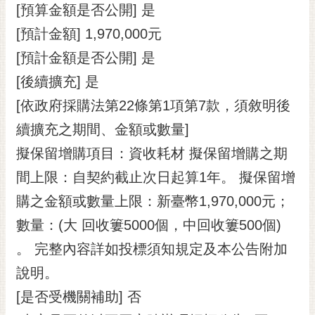
私
[預算金額是否公開] 是
權
[預計金額] 1,970,000元
及
安
[預計金額是否公開] 是
全
[後續擴充] 是
政
策
[依政府採購法第22條第1項第7款，須敘明後
網
續擴充之期間、金額或數量]
站
擬保留增購項目：資收耗材 擬保留增購之期
資
間上限：自契約截止次日起算1年。 擬保留增
料
開
購之金額或數量上限：新臺幣1,970,000元；
放
數量：(大 回收簍5000個，中回收簍500個)
宣
告
。 完整內容詳如投標須知規定及本公告附加
市
說明。
府
[是否受機關補助] 否
交