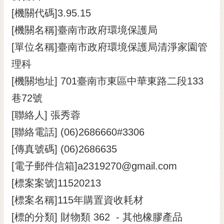
[機關代碼]3.95.15
黃
偉
[機關名稱]臺南市政府環境保護局
哲
[單位名稱]臺南市政府環境保護局清淨家園管
螢
理科
光
花
[機關地址] 701臺南市東區中華東路二段133
泉
巷72號
桐
[聯絡人] 張秀蓉
花
[聯絡電話] (06)2686660#3306
祭
[傳真號碼] (06)2686635
網
[電子郵件信箱]a2319270@gmail.com
站
導
[標案案號]11520213
覽
[標案名稱]115年購置資收耗材
訂
[標的分類] 財物類 362 - 其他橡膠產品
閱