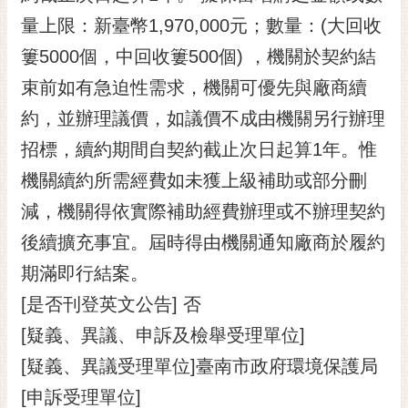
量上限：新臺幣1,970,000元；數量：(大回收
簍5000個，中回收簍500個) ，機關於契約結
束前如有急迫性需求，機關可優先與廠商續
約，並辦理議價，如議價不成由機關另行辦理
招標，續約期間自契約截止次日起算1年。惟
機關續約所需經費如未獲上級補助或部分刪
減，機關得依實際補助經費辦理或不辦理契約
後續擴充事宜。屆時得由機關通知廠商於履約
期滿即行結案。
[是否刊登英文公告] 否
[疑義、異議、申訴及檢舉受理單位]
[疑義、異議受理單位]臺南市政府環境保護局
[申訴受理單位]