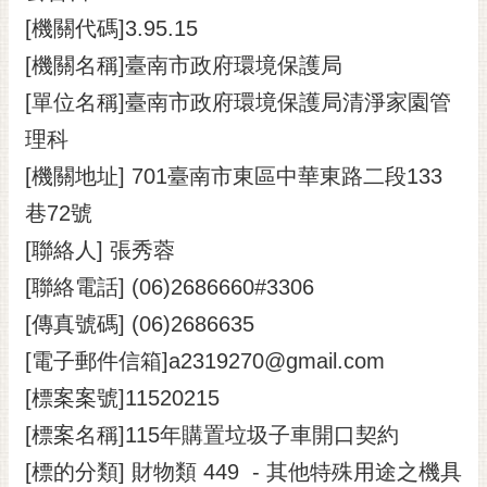
[機關代碼]3.95.15
黃
偉
[機關名稱]臺南市政府環境保護局
哲
[單位名稱]臺南市政府環境保護局清淨家園管
螢
理科
光
花
[機關地址] 701臺南市東區中華東路二段133
泉
巷72號
桐
[聯絡人] 張秀蓉
花
[聯絡電話] (06)2686660#3306
祭
[傳真號碼] (06)2686635
網
[電子郵件信箱]a2319270@gmail.com
站
導
[標案案號]11520215
覽
[標案名稱]115年購置垃圾子車開口契約
訂
[標的分類] 財物類 449 - 其他特殊用途之機具
閱