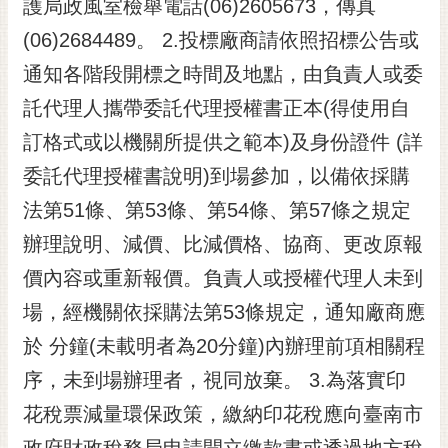
護局政風室檢舉電話(06)2605673，傳真
(06)2684489。 2.投標廠商請依照招標公告或
通知各階段開標之時間及地點，由負責人或委
託代理人攜帶委託代理授權書正本(得使用自
訂格式或以機關所提供之範本)及身份證件 (詳
委託代理授權書說明)到場參加，以備依採購
法第51條、第53條、第54條、第57條之規定
辦理說明、減價、比減價格、協商、更改原報
價內容或重新報價。負責人或授權代理人未到
場，經機關依採購法第53條規定，通知廠商應
於 分鐘(未載明者為20分鐘)內辦理前項相關程
序，未到場辦理者，視同放棄。 3.為落實印
花稅票減量環保政策，繳納印花稅應向臺南市
政府財政稅務局申請開立繳款書或透過地方稅