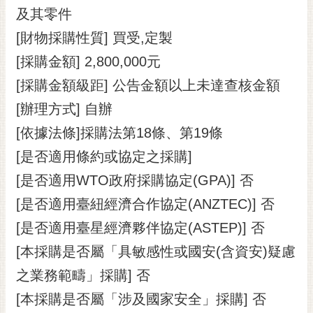
及其零件
RSS
[財物採購性質] 買受,定製
訂
閱
[採購金額] 2,800,000元
電
[採購金額級距] 公告金額以上未達查核金額
子
報
[辦理方式] 自辦
[依據法條]採購法第18條、第19條
市
民
[是否適用條約或協定之採購]
信
[是否適用WTO政府採購協定(GPA)] 否
箱
[是否適用臺紐經濟合作協定(ANZTEC)] 否
English
[是否適用臺星經濟夥伴協定(ASTEP)] 否
日
[本採購是否屬「具敏感性或國安(含資安)疑慮
本
語
之業務範疇」採購] 否
[本採購是否屬「涉及國家安全」採購] 否
隱