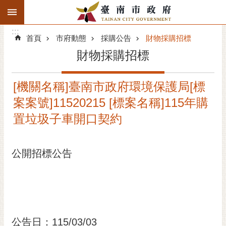
:::
搜
:::
跳到主要內容區塊
尋
:::
進
首頁
市府動態
採購公告
財物採購招標
階
財物採購招標
搜
尋
[機關名稱]臺南市政府環境保護局[標
精彩府城
案案號]11520215 [標案名稱]115年購
市府動態
置垃圾子車開口契約
市府團隊
公開招標公告
主題服務
市政資訊
市民互動
公告日：115/03/03