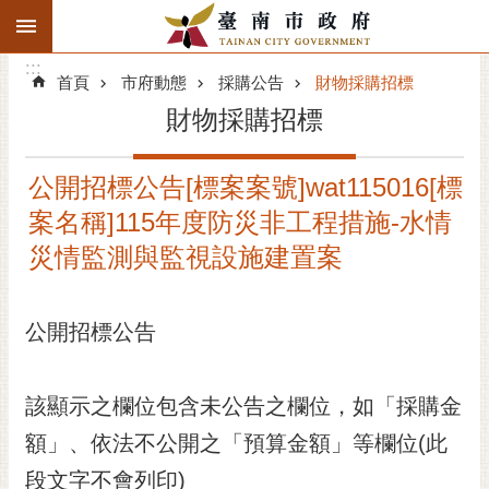
:::
搜
:::
跳到主要內容區塊
尋
:::
進
首頁
市府動態
採購公告
財物採購招標
階
財物採購招標
搜
尋
公開招標公告[標案案號]wat115016[標
精彩府城
案名稱]115年度防災非工程措施-水情
市府動態
災情監測與監視設施建置案
市府團隊
公開招標公告
主題服務
該顯示之欄位包含未公告之欄位，如「採購金
市政資訊
額」、依法不公開之「預算金額」等欄位(此
市民互動
段文字不會列印)