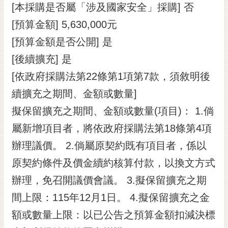
私
[本採購是否屬「涉及國家安全」採購] 否
權
[預算金額] 5,630,000元
及
安
[預算金額是否公開] 是
全
[後續擴充] 是
政
策
[依政府採購法第22條第1項第7款，須敘明後
網
續擴充之期間、金額或數量]
站
擬保留擴充之期間、金額或數量(項目)： 1.倘
資
屬新增項目者，將依政府採購法第18條第4項
料
開
辦理議價。 2.倘屬原契約既有項目者，係以
放
原契約條件及價金續約核算付款，以換文方式
宣
告
辦理，免召開議價會議。 3.擬保留擴充之期
市
間上限：115年12月1日。 4.擬保留擴充之金
府
額或數量上限：以已公告之預算金額扣減決標
交