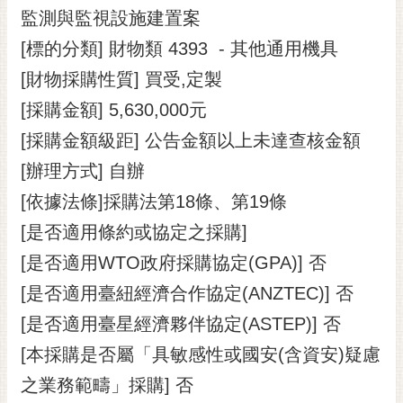
監測與監視設施建置案
RSS
[標的分類] 財物類 4393 - 其他通用機具
訂
閱
[財物採購性質] 買受,定製
電
[採購金額] 5,630,000元
子
報
[採購金額級距] 公告金額以上未達查核金額
[辦理方式] 自辦
市
民
[依據法條]採購法第18條、第19條
信
[是否適用條約或協定之採購]
箱
[是否適用WTO政府採購協定(GPA)] 否
English
[是否適用臺紐經濟合作協定(ANZTEC)] 否
日
[是否適用臺星經濟夥伴協定(ASTEP)] 否
本
語
[本採購是否屬「具敏感性或國安(含資安)疑慮
之業務範疇」採購] 否
隱