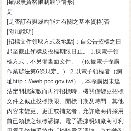
[確認無資格限制競爭情形]
是
[是否訂有與履約能力有關之基本資格]否
[附加說明]
[招標文件領取方式及地點]：自公告招標之日
起至截止領標及投標期限日止。 1.採電子領
標方式，不另備書面文件。 （依據電子採購
作業辦法第6條規定。） 2.以電子領標者（網
址http：//web.pcc.gov.tw/），本採購因未達
法定開標家數而再行招標時，機關僅變更招標
文件之截止投標期限、開標日期及時間，其他
內容未變更、更正或補充者，允許廠商得採用
前已領標之領標憑據。電子憑據明細廠商可利
用電子領標系統中「檢驗電子憑據」之功能列