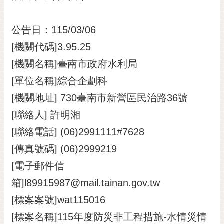
黃
偉
公告日：115/03/06
哲
[機關代碼]3.95.25
螢
[機關名稱]臺南市政府水利局
光
花
[單位名稱]綜合企劃科
泉
[機關地址] 730臺南市新營區民治路36號
桐
[聯絡人] 許明湘
花
[聯絡電話] (06)2991111#7628
祭
[傳真號碼] (06)2999219
網
[電子郵件信
站
導
箱]l89915987@mail.tainan.gov.tw
覽
[標案案號]wat115016
訂
[標案名稱]115年度防災非工程措施-水情災情
閱