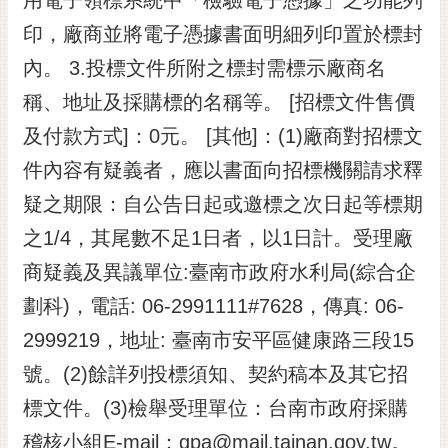
印，廠商並將電子憑據書面明細列印置於標封
內。 3.投標文件所附之標封需標示廠商名
稱、地址及採購標的名稱等。 [招標文件售價
及付款方式]：0元。 [其他]：(1)廠商對招標文
件內容有疑義者，應以書面向招標機關請求釋
疑之期限：自公告日起或邀標之次日起等標期
之1/4，其尾數不足1日者，以1日計。受理廠
商疑義及異議單位:臺南市政府水利局(綜合企
劃科)，電話: 06-2991111#7628，傳真: 06-
2999219，地址: 臺南市安平區健康路三段15
號。(2)餘詳列投標須知、契約稿本及其它招
標文件。(3)檢舉受理單位：台南市政府採購
稽核小組E-mail：gpa@mail.tainan.gov.tw。