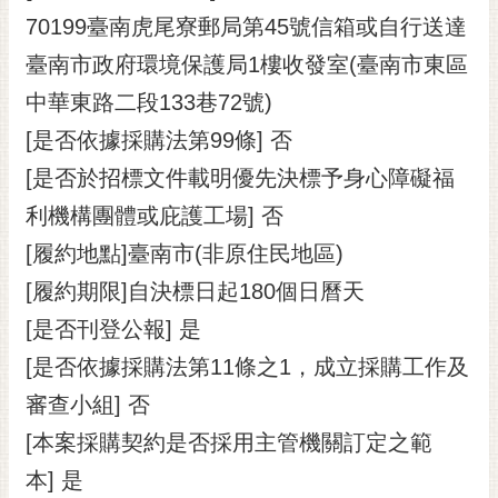
70199臺南虎尾寮郵局第45號信箱或自行送達
臺南市政府環境保護局1樓收發室(臺南市東區
中華東路二段133巷72號)
[是否依據採購法第99條] 否
[是否於招標文件載明優先決標予身心障礙福
利機構團體或庇護工場] 否
[履約地點]臺南市(非原住民地區)
[履約期限]自決標日起180個日曆天
[是否刊登公報] 是
[是否依據採購法第11條之1，成立採購工作及
審查小組] 否
[本案採購契約是否採用主管機關訂定之範
本] 是