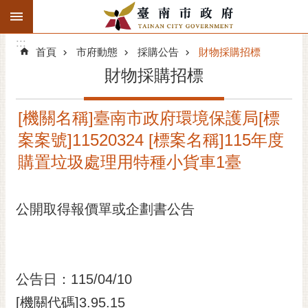
:::
搜
:::
跳到主要內容區塊
尋
:::
進
首頁
市府動態
採購公告
財物採購招標
階
財物採購招標
搜
尋
[機關名稱]臺南市政府環境保護局[標
精彩府城
案案號]11520324 [標案名稱]115年度
市府動態
購置垃圾處理用特種小貨車1臺
市府團隊
公開取得報價單或企劃書公告
主題服務
市政資訊
公告日：115/04/10
市民互動
[機關代碼]3.95.15