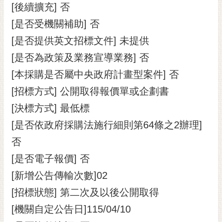
私
[後續擴充] 否
權
[是否受機關補助] 否
及
安
[是否提供英文招標文件] 未提供
全
[是否為政策及業務宣導業務] 否
政
策
[本採購是否屬中央政府計畫型案件] 否
網
[招標方式] 公開取得報價單或企劃書
站
[決標方式] 最低標
資
[是否依政府採購法施行細則第64條之2辦理]
料
開
否
放
[是否電子報價] 否
宣
告
[新增公告傳輸次數]02
市
[招標狀態] 第二次及以後公開取得
府
[機關自定公告日]115/04/10
交