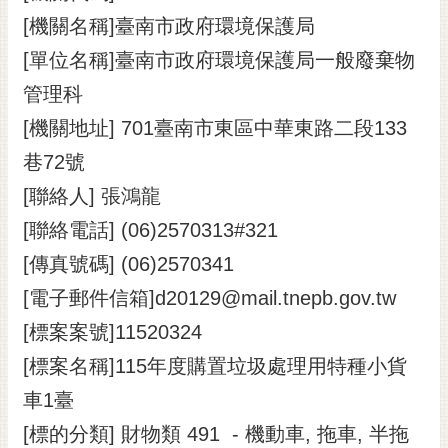
[機關名稱]臺南市政府環境保護局
黃
偉
[單位名稱]臺南市政府環境保護局一般廢棄物
哲
管理科
螢
[機關地址] 701臺南市東區中華東路二段133
光
花
巷72號
泉
[聯絡人] 張鴻龍
桐
[聯絡電話] (06)2570313#321
花
[傳真號碼] (06)2570341
祭
[電子郵件信箱]d20129@mail.tnepb.gov.tw
網
[標案案號]11520324
站
導
[標案名稱]115年度購置垃圾處理用特種小貨
覽
車1臺
訂
[標的分類] 財物類 491 - 機動車, 拖車, 半拖
閱