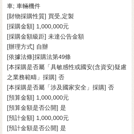
車; 車輛機件
RSS
[財物採購性質] 買受,定製
訂
閱
[採購金額] 1,000,000元
電
[採購金額級距] 未達公告金額
子
報
[辦理方式] 自辦
[依據法條]採購法第49條
市
民
[本採購是否屬「具敏感性或國安(含資安)疑慮
信
之業務範疇」採購] 否
箱
[本採購是否屬「涉及國家安全」採購] 否
English
[預算金額] 1,000,000元
日
[預算金額是否公開] 是
本
語
[預計金額] 1,000,000元
[預計金額是否公開] 是
隱