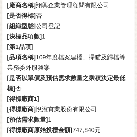
[廠商名稱]
翔興企業管理顧問有限公司
[是否得標]
否
[組織型態]
公司登記
[決標品項數]
1
[第1品項]
[品項名稱]
109年度檔案建檔、掃瞄及歸檔等
業務委外服務案
[是否以單價及預估需求數量之乘積決定最低
標]
否
[得標廠商1]
[得標廠商]
悅澄實業股份有限公司
[預估需求數量]
1
[得標廠商原始投標金額]
747,840元