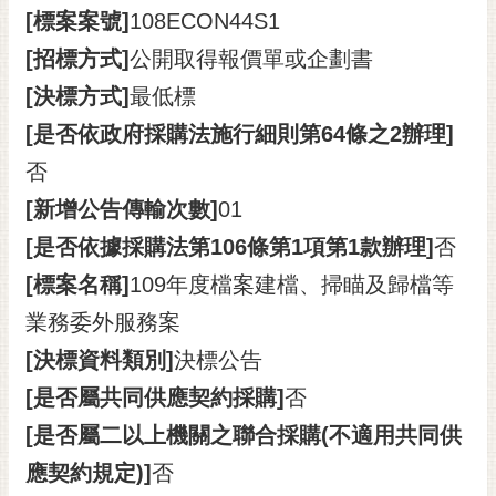
[標案案號]
108ECON44S1
RSS
[招標方式]
公開取得報價單或企劃書
訂
閱
[決標方式]
最低標
電
[是否依政府採購法施行細則第64條之2辦理]
子
報
否
[新增公告傳輸次數]
01
市
民
[是否依據採購法第106條第1項第1款辦理]
否
信
[標案名稱]
109年度檔案建檔、掃瞄及歸檔等
箱
業務委外服務案
English
[決標資料類別]
決標公告
日
[是否屬共同供應契約採購]
否
本
語
[是否屬二以上機關之聯合採購(不適用共同供
應契約規定)]
否
隱