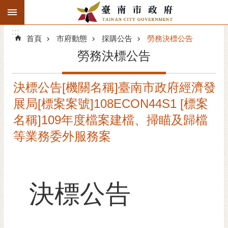
:::
搜
:::
跳到主要內容區塊
尋
:::
進
首頁
市府動態
採購公告
勞務決標公告
階
勞務決標公告
搜
尋
決標公告[機關名稱]臺南市政府經濟發
精彩府城
展局[標案案號]108ECON44S1 [標案
市府動態
名稱]109年度檔案建檔、掃瞄及歸檔
等業務委外服務案
市府團隊
主題服務
決標公告
市政資訊
市民互動