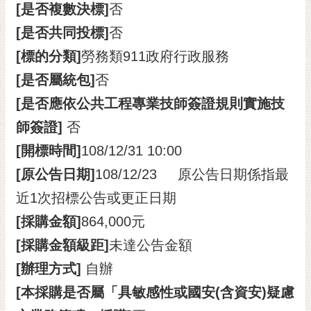
私
[是否複數決標]
否
權
[是否共同投標]
否
及
安
[標的分類]
勞務類911政府行政服務
全
[是否屬統包]
否
政
策
[是否應依公共工程專業技師簽證規則實施技
網
師簽證]
否
站
[開標時間]
108/12/31 10:00
資
[原公告日期]
108/12/23 原公告日期係指最
料
開
近1次招標公告或更正日期
放
[採購金額]
864,000元
宣
告
[採購金額級距]
未達公告金額
市
[辦理方式]
自辦
府
[本採購是否屬「具敏感性或國安(含資安)疑慮
交