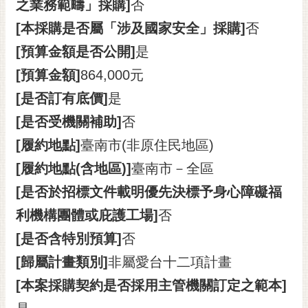
通
之業務範疇」採購]
否
位
[本採購是否屬「涉及國家安全」採購]
否
置
[預算金額是否公開]
是
[預算金額]
864,000元
[是否訂有底價]
是
[是否受機關補助]
否
[履約地點]
臺南市(非原住民地區)
[履約地點(含地區)]
臺南市－全區
[是否於招標文件載明優先決標予身心障礙福
利機構團體或庇護工場]
否
[是否含特別預算]
否
[歸屬計畫類別]
非屬愛台十二項計畫
[本案採購契約是否採用主管機關訂定之範本]