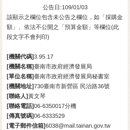
公告日:109/01/03
黃
偉
該顯示之欄位包含未公告之欄位，如「採購金
哲
額」、依法不公開之「預算金額」等欄位(此
螢
段文字不會列印)
光
花
泉
[機關代碼]
3.95.17
桐
[機關名稱]
臺南市政府經濟發展局
花
[單位名稱]
臺南市政府經濟發展局秘書室
祭
[機關地址]
730臺南市新營區 民治路36號
網
[聯絡人]
黃文琴
站
導
[聯絡電話]
06-6350017分機
覽
[傳真號碼]
06-6333529
訂
[電子郵件信箱]
6038@mail.tainan.gov.tw
閱