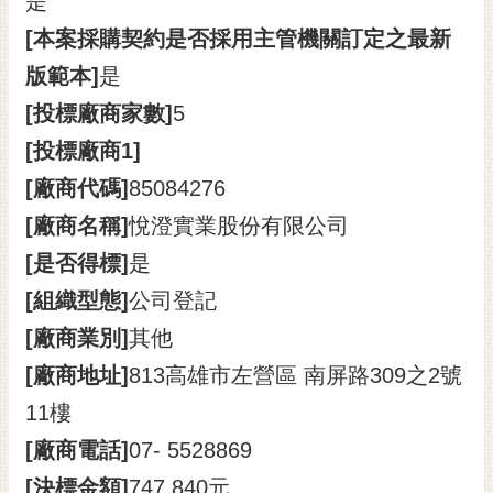
是
[本案採購契約是否採用主管機關訂定之最新
版範本]
是
[投標廠商家數]
5
[投標廠商1]
[廠商代碼]
85084276
[廠商名稱]
悅澄實業股份有限公司
[是否得標]
是
[組織型態]
公司登記
[廠商業別]
其他
[廠商地址]
813高雄市左營區 南屏路309之2號
11樓
[廠商電話]
07-
5528869
[決標金額]
747,840元