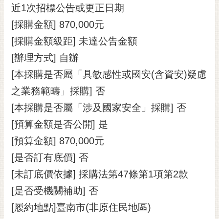
私
近1次招標公告或更正日期
權
[採購金額] 870,000元
及
安
[採購金額級距] 未達公告金額
全
[辦理方式] 自辦
政
策
[本採購是否屬「具敏感性或國安(含資安)疑慮
網
之業務範疇」採購] 否
站
[本採購是否屬「涉及國家安全」採購] 否
資
料
[預算金額是否公開] 是
開
[預算金額] 870,000元
放
宣
[是否訂有底價] 否
告
[未訂底價依據] 採購法第47條第1項第2款
市
[是否受機關補助] 否
府
[履約地點]臺南市(非原住民地區)
交