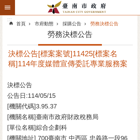
:::
搜
:::
跳到主要內容區塊
尋
:::
進
首頁
市府動態
採購公告
勞務決標公告
階
勞務決標公告
搜
尋
決標公告[標案案號]11425[標案名
精彩府城
稱]114年度媒體宣傳委託專業服務案
市府動態
決標公告
市府團隊
公告日:114/05/15
主題服務
[機關代碼]3.95.37
市政資訊
[機關名稱]臺南市政府財政稅務局
[單位名稱]綜合企劃科
市民互動
[機關地址] 700臺南市 中西區 忠義路一段96