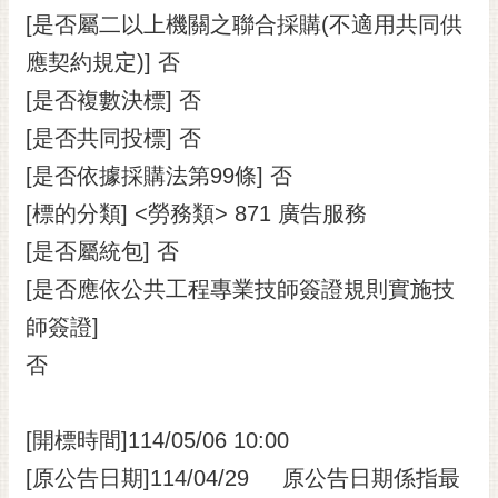
RSS
[是否屬二以上機關之聯合採購(不適用共同供
應契約規定)] 否
訂
閱
[是否複數決標] 否
電
[是否共同投標] 否
子
報
[是否依據採購法第99條] 否
市
[標的分類] <勞務類> 871 廣告服務
民
[是否屬統包] 否
信
[是否應依公共工程專業技師簽證規則實施技
箱
師簽證]
English
否
日
本
語
[開標時間]114/05/06 10:00
[原公告日期]114/04/29 原公告日期係指最
隱