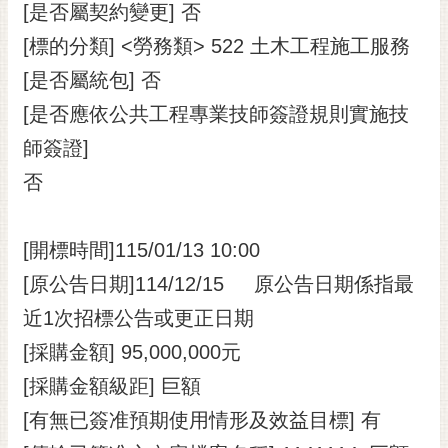
私
[是否屬契約變更] 否
權
[標的分類] <勞務類> 522 土木工程施工服務
及
安
[是否屬統包] 否
全
[是否應依公共工程專業技師簽證規則實施技
政
策
師簽證]
否
網
站
資
[開標時間]115/01/13 10:00
料
開
[原公告日期]114/12/15 原公告日期係指最
放
近1次招標公告或更正日期
宣
告
[採購金額] 95,000,000元
市
[採購金額級距] 巨額
府
[有無已簽准預期使用情形及效益目標] 有
交