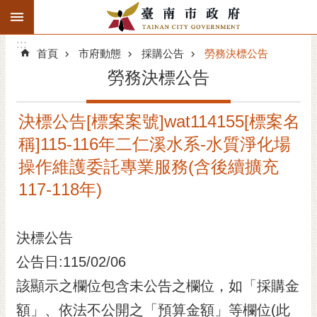
:::
搜
:::
跳到主要內容區塊
尋
:::
進
首頁
市府動態
採購公告
勞務決標公告
階
勞務決標公告
搜
尋
決標公告[標案案號]wat114155[標案名
精彩府城
稱]115-116年二仁溪水系-水質淨化場
市府動態
操作維護委託專業服務(含後續擴充
117-118年)
市府團隊
主題服務
決標公告
公告日:115/02/06
市政資訊
該顯示之欄位包含未公告之欄位，如「採購金
市民互動
額」、依法不公開之「預算金額」等欄位(此