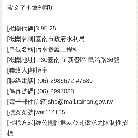
段文字不會列印)
黃
偉
哲
[機關代碼]3.95.25
螢
[機關名稱]臺南市政府水利局
光
花
[單位名稱]污水養護工程科
泉
[機關地址] 730臺南市 新營區 民治路36號
桐
[聯絡人]郭博宇
花
[聯絡電話] (06) 2986672 #7680
祭
[傳真號碼] (06) 2997028
網
[電子郵件信箱]sho@mail.tainan.gov.tw
站
導
[標案案號]wat114155
覽
[招標方式]經公開評選或公開徵求之限制性招
訂
標
閱