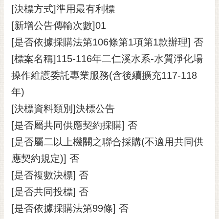
[決標方式]準用最有利標
RSS
[新增公告傳輸次數]01
訂
閱
[是否依據採購法第106條第1項第1款辦理] 否
電
[標案名稱]115-116年二仁溪水系-水質淨化場
子
報
操作維護委託專業服務(含後續擴充117-118
年)
市
民
[決標資料類別]決標公告
信
[是否屬共同供應契約採購] 否
箱
[是否屬二以上機關之聯合採購(不適用共同供
English
應契約規定)] 否
日
[是否複數決標] 否
本
語
[是否共同投標] 否
[是否依據採購法第99條] 否
隱