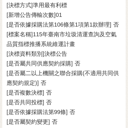
[決標方式]準用最有利標
RSS
[新增公告傳輸次數]01
訂
閱
[是否依據採購法第106條第1項第1款辦理] 否
電
[標案名稱]115年臺南市垃圾清運查詢及空氣
子
報
品質指標推播系統維運計畫
[決標資料類別]決標公告
市
民
[是否屬共同供應契約採購] 否
信
[是否屬二以上機關之聯合採購(不適用共同供
箱
應契約規定)] 否
English
[是否複數決標] 否
日
[是否共同投標] 否
本
語
[是否依據採購法第99條] 否
[是否屬契約變更] 否
隱