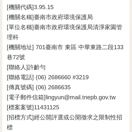
[機關代碼]3.95.15
黃
偉
[機關名稱]臺南市政府環境保護局
哲
[單位名稱]臺南市政府環境保護局清淨家園管
螢
理科
光
花
[機關地址] 701臺南市 東區 中華東路二段133
泉
巷72號
桐
[聯絡人]許齡勻
花
[聯絡電話] (06) 2686660 #3219
祭
[傳真號碼] (06) 2686635
網
[電子郵件信箱]lingyun@mail.tnepb.gov.tw
站
導
[標案案號]11431125
覽
[招標方式]經公開評選或公開徵求之限制性招
訂
標
閱