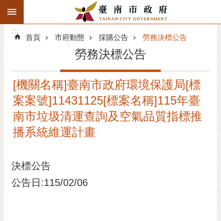
:::
搜
:::
跳到主要內容區塊
尋
:::
進
首頁
市府動態
採購公告
勞務決標公告
階
勞務決標公告
搜
尋
[機關名稱]臺南市政府環境保護局[標
精彩府城
案案號]11431125[標案名稱]115年臺
市府動態
南市垃圾清運查詢及空氣品質指標推
播系統維運計畫
市府團隊
主題服務
決標公告
公告日:115/02/06
市政資訊
市民互動