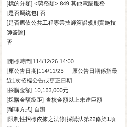
私
[標的分類] <勞務類> 849 其他電腦服務
權
[是否屬統包] 否
及
安
[是否應依公共工程專業技師簽證規則實施技
全
師簽證]
政
策
否
網
站
[開標時間]114/12/26 14:00
資
[原公告日期]114/11/25 原公告日期係指最
料
開
近1次招標公告或更正日期
放
[採購金額] 10,163,000元
宣
告
[採購金額級距] 查核金額以上未達巨額
市
[辦理方式] 自辦
府
[限制性招標依據之法條]採購法第22條第1項
交