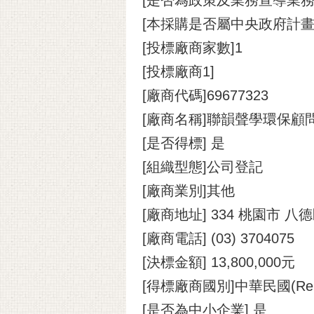
[本採購是否屬中央政府計畫
[投標廠商家數]1
[投標廠商1]
[廠商代碼]69677323
[廠商名稱]聯韻聲學環保顧
[是否得標] 是
[組織型態]公司登記
[廠商業別]其他
[廠商地址] 334 桃園市 八
[廠商電話] (03) 3704075
[決標金額] 13,800,000元
[得標廠商國別]中華民國(Republic
[是否為中小企業] 是