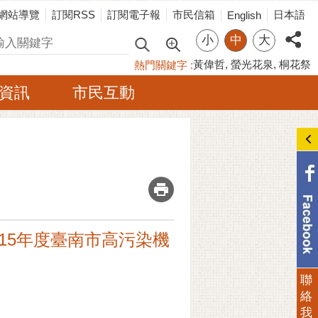
網站導覽
訂閱RSS
訂閱電子報
市民信箱
日本語
English
小
中
大
尋
黃偉哲
螢光花泉
桐花祭
熱門關鍵字
資訊
市民互動
_
]115年度臺南市高污染機
聯
絡
我