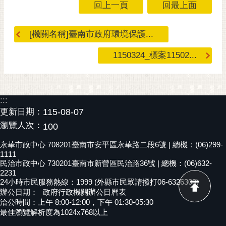
回上一頁
回最上面
黃
偉
[機關名稱]臺南市政府環境保護...
哲
1150324_標案11502...
螢
光
花
泉
:::
桐
更新日期：
115-08-07
花
瀏覽人次：
100
祭
永華市政中心 708201臺南市安平區永華路二段6號 | 總機：(06)299-
1111
網
民治市政中心 730201臺南市新營區民治路36號 | 總機：(06)632-
站
2231
導
24小時市民服務熱線：1999 (外縣市民眾請撥打06-6326303)
辦公日期：
政府行政機關辦公日曆表
覽
洽公時間：上午 8:00-12:00，下午 01:30-05:30
最佳瀏覽解析度為1024x768以上
訂
閱