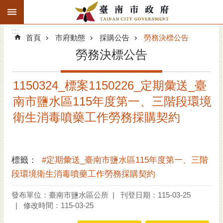
:::
搜
:::
跳到主要內容區塊
尋
:::
進
首頁
市府動態
採購公告
勞務決標公告
階
勞務決標公告
搜
尋
1150324_標案1150226_定期彙送_臺
精彩府城
南市鹽水區115年度第一、三階段環境
市府動態
衛生消毒噴藥工作勞務採購契約
市府團隊
標籤：
#定期彙送_臺南市鹽水區115年度第一、三階
主題服務
段環境衛生消毒噴藥工作勞務採購契約
市政資訊
發布單位：臺南市鹽水區公所
刊登日期：115-03-25
修改時間：115-03-25
市民互動