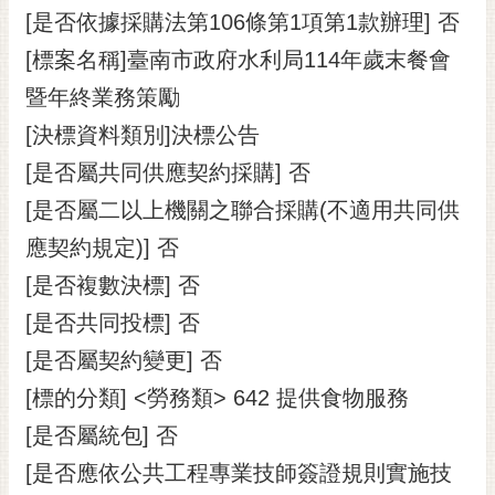
[是否依據採購法第106條第1項第1款辦理] 否
RSS
[標案名稱]臺南市政府水利局114年歲末餐會
訂
閱
暨年終業務策勵
電
[決標資料類別]決標公告
子
報
[是否屬共同供應契約採購] 否
[是否屬二以上機關之聯合採購(不適用共同供
市
民
應契約規定)] 否
信
[是否複數決標] 否
箱
[是否共同投標] 否
English
[是否屬契約變更] 否
日
[標的分類] <勞務類> 642 提供食物服務
本
語
[是否屬統包] 否
[是否應依公共工程專業技師簽證規則實施技
隱