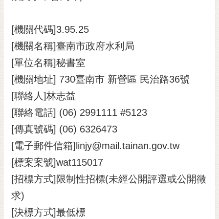
黃
偉
[機關代碼]3.95.25
哲
[機關名稱]臺南市政府水利局
螢
[單位名稱]秘書室
光
花
[機關地址] 730臺南市 新營區 民治路36號
泉
[聯絡人]林志益
桐
[聯絡電話] (06) 2991111 #5123
花
[傳真號碼] (06) 6326473
祭
[電子郵件信箱]linjy@mail.tainan.gov.tw
網
[標案案號]wat115017
站
導
[招標方式]限制性招標(未經公開評選或公開徵
覽
求)
訂
[決標方式]最低標
閱