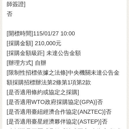
私
師簽證]
權
否
及
安
全
[開標時間]115/01/27 10:00
政
策
[採購金額] 210,000元
網
[採購金額級距] 未達公告金額
站
[辦理方式] 自辦
資
[限制性招標依據之法條]中央機關未達公告金
料
開
額採購招標辦法第2條第1項第2款
放
[是否適用條約或協定之採購]
宣
告
[是否適用WTO政府採購協定(GPA)]否
市
[是否適用臺紐經濟合作協定(ANZTEC)]否
府
[是否適用臺星經濟夥伴協定(ASTEP)]否
交