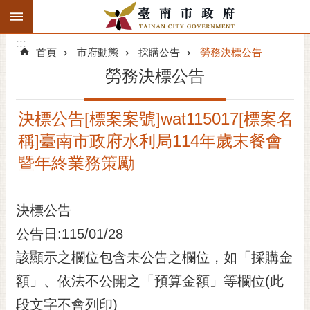
:::
搜
:::
跳到主要內容區塊
尋
:::
進
首頁
市府動態
採購公告
勞務決標公告
階
勞務決標公告
搜
尋
決標公告[標案案號]wat115017[標案名
精彩府城
稱]臺南市政府水利局114年歲末餐會
市府動態
暨年終業務策勵
市府團隊
決標公告
主題服務
公告日:115/01/28
該顯示之欄位包含未公告之欄位，如「採購金
市政資訊
額」、依法不公開之「預算金額」等欄位(此
市民互動
段文字不會列印)