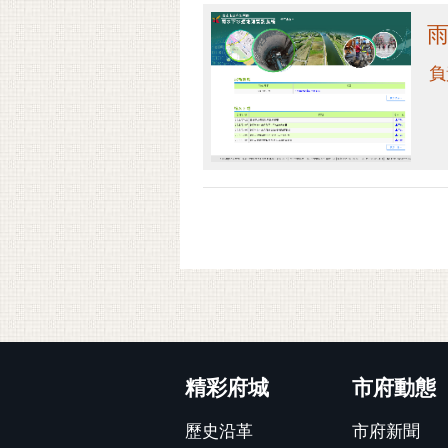
負
:::
精彩府城
市府動態
歷史沿革
市府新聞