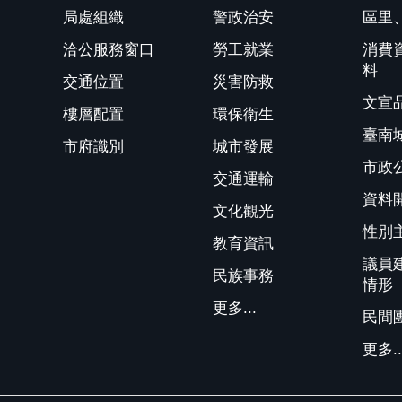
局處組織
警政治安
區里
洽公服務窗口
勞工就業
消費
料
交通位置
災害防救
文宣
樓層配置
環保衛生
臺南
市府識別
城市發展
市政
交通運輸
資料
文化觀光
性別
教育資訊
議員
民族事務
情形
更多...
民間
更多..