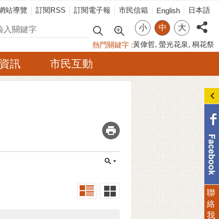
網站導覽
訂閱RSS
訂閱電子報
市民信箱
日本語
English
小
中
大
尋
黃偉哲
螢光花泉
桐花祭
熱門關鍵字
資訊
市民互動
_
聯
絡
我