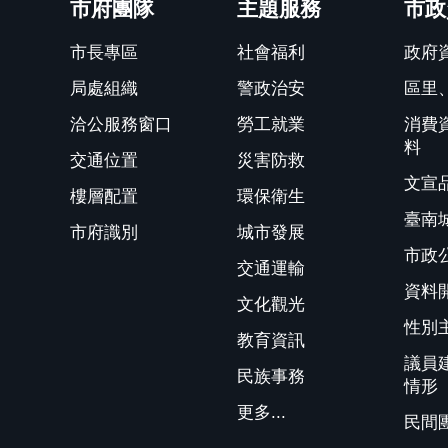
市府團隊
主題服務
市政
市長專區
社會福利
政府
局處組織
警政治安
區里
洽公服務窗口
勞工就業
消費
料
交通位置
災害防救
文宣
樓層配置
環保衛生
臺南
市府識別
城市發展
市政
交通運輸
資料
文化觀光
性別
教育資訊
議員
民族事務
情形
更多...
民間