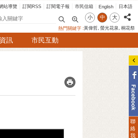
網站導覽
訂閱RSS
訂閱電子報
市民信箱
日本語
English
小
中
大
尋
黃偉哲
螢光花泉
桐花祭
熱門關鍵字
資訊
市民互動
_
聯
絡
我