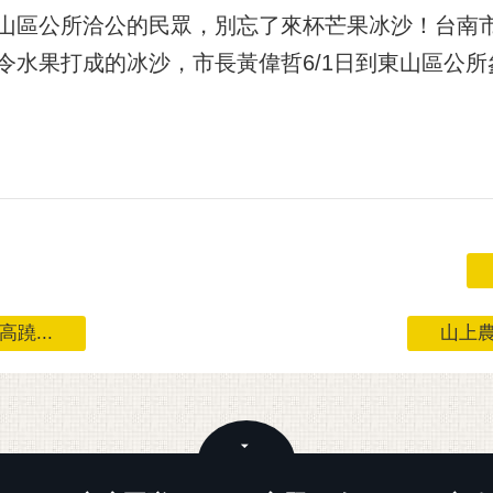
山區公所洽公的民眾，別忘了來杯芒果冰沙！台南
令水果打成的冰沙，市長黃偉哲6/1日到東山區公
蹺...
山上農
關閉