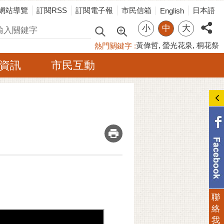
網站導覽
訂閱RSS
訂閱電子報
市民信箱
日本語
English
小
中
大
尋
黃偉哲
螢光花泉
桐花祭
熱門關鍵字
資訊
市民互動
_
聯
絡
我