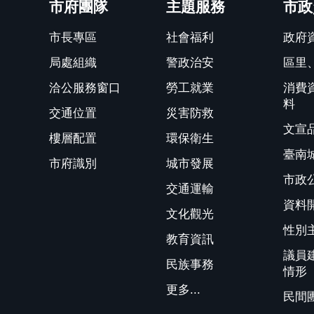
市府團隊
主題服務
市政
市長專區
社會福利
政府
局處組織
警政治安
區里
洽公服務窗口
勞工就業
消費
料
交通位置
災害防救
文宣
樓層配置
環保衛生
臺南
市府識別
城市發展
市政
交通運輸
資料
文化觀光
性別
教育資訊
議員
民族事務
情形
更多...
民間