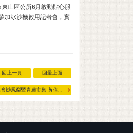
市東山區公所6月啟動貼心服
所參加冰沙機啟用記者會，實
回上一頁
回最上面
會辦鳳梨暨青農市集 黃偉...