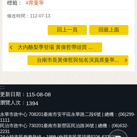
標籤：
#席曼寧
RSS
修改時間：112-07-13
訂
閱
回上一頁
回最上面
電
子
報
大內酪梨季登場 黃偉哲帶頭買 ...
市
台南市長黃偉哲與知名演員席曼寧...
民
信
箱
:::
English
更新日期：
115-08-08
瀏覽人次：
日
1394
本
永華市政中心 708201臺南市安平區永華路二段6號 | 總機：(06)299-
語
1111
民治市政中心 730201臺南市新營區民治路36號 | 總機：(06)632-
隱
2231
24小時市民服務熱線：1999 (外縣市民眾請撥打06-6326303)