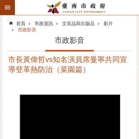
:::
搜
:::
跳到主要內容區塊
尋
:::
進
首頁
市政資訊
文宣品與出版品
影片
階
市政影音
搜
市政影音
尋
精彩府城
市長黃偉哲vs知名演員席曼寧共同宣
導登革熱防治（菜園篇）
市府動態
市府團隊
主題服務
市政資訊
市民互動