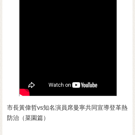
黃
偉
哲
螢
光
花
泉
桐
花
祭
網
站
市長黃偉哲vs知名演員席曼寧共同宣導登革熱
導
覽
防治（菜園篇）
訂
閱