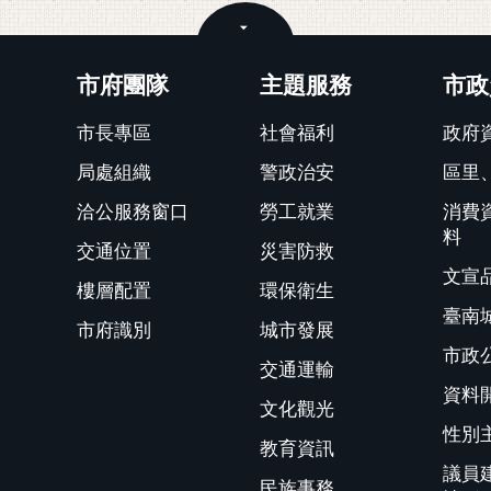
關閉
市府團隊
主題服務
市政
市長專區
社會福利
政府
局處組織
警政治安
區里
洽公服務窗口
勞工就業
消費
料
交通位置
災害防救
文宣
樓層配置
環保衛生
臺南
市府識別
城市發展
市政
交通運輸
資料
文化觀光
性別
教育資訊
議員
民族事務