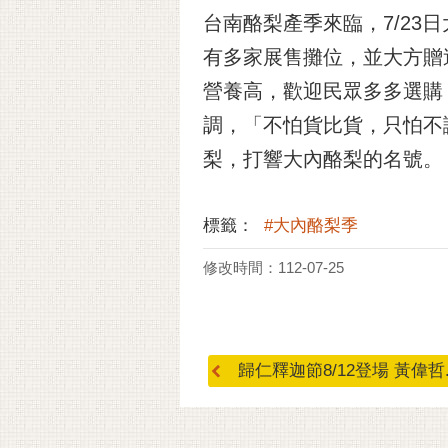
台南酪梨產季來臨，7/23
有多家展售攤位，並大方贈
營養高，歡迎民眾多多選購
調，「不怕貨比貨，只怕不
梨，打響大內酪梨的名號。
標籤：
#大內酪梨季
修改時間：112-07-25
歸仁釋迦節8/12登場 黃偉哲..