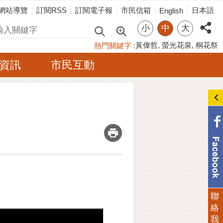
網站導覽
訂閱RSS
訂閱電子報
市民信箱
日本語
English
小
中
大
尋
黃偉哲
螢光花泉
桐花祭
熱門關鍵字
資訊
市民互動
_
聯
絡
我