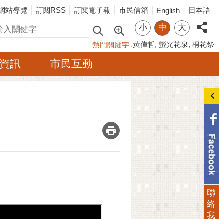
網站導覽
訂閱RSS
訂閱電子報
市民信箱
日本語
English
小
中
大
尋
黃偉哲
螢光花泉
桐花祭
熱門關鍵字
資訊
市民互動
_
聯
絡
我