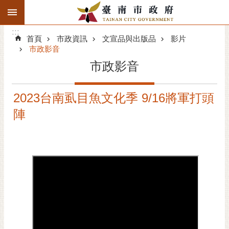
:::
搜
:::
跳到主要內容區塊
尋
:::
進
首頁
市政資訊
文宣品與出版品
影片
階
市政影音
搜
市政影音
尋
精彩府城
2023台南虱目魚文化季 9/16將軍打頭
陣
市府動態
市府團隊
主題服務
市政資訊
市民互動