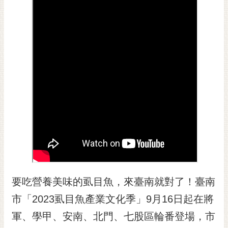
黃
偉
哲
螢
光
花
泉
桐
花
祭
網
站
要吃營養美味的虱目魚，來臺南就對了！臺南
導
覽
市「2023虱目魚產業文化季」9月16日起在將
訂
軍、學甲、安南、北門、七股區輪番登場，市
閱