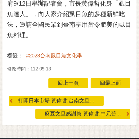
府9/12日舉辦記者會，市長黃偉哲化身「虱目
RSS
魚達人」，向大家介紹虱目魚的多種新鮮吃
訂
法，邀請全國民眾到臺南享用當令肥美的虱目
閱
電
魚料理。
子
報
標籤：
#2023台南虱目魚文化季
市
民
修改時間：112-09-13
信
箱
回上一頁
回最上面
English
打開日本市場 黃偉哲:台南文旦...
日
本
麻豆文旦感謝祭 黃偉哲:中元普...
語
隱