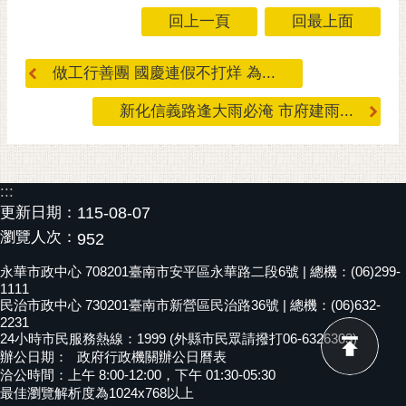
私
回上一頁
回最上面
權
及
安
做工行善團 國慶連假不打烊 為...
全
政
新化信義路逢大雨必淹 市府建雨...
策
網
站
:::
資
更新日期：
115-08-07
料
瀏覽人次：
952
開
放
永華市政中心 708201臺南市安平區永華路二段6號 | 總機：(06)299-
1111
宣
民治市政中心 730201臺南市新營區民治路36號 | 總機：(06)632-
告
2231
24小時市民服務熱線：1999 (外縣市民眾請撥打06-6326303)
市
辦公日期：
政府行政機關辦公日曆表
府
洽公時間：上午 8:00-12:00，下午 01:30-05:30
交
最佳瀏覽解析度為1024x768以上