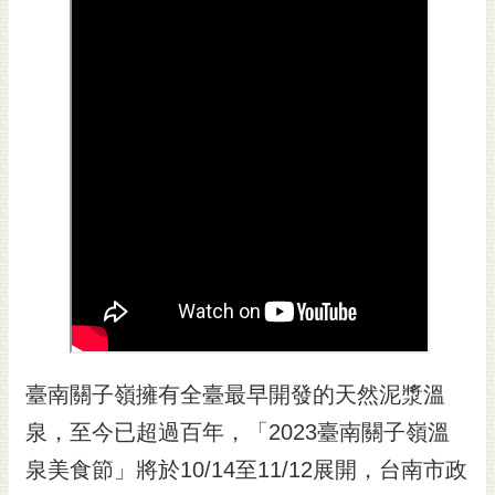
黃
偉
哲
螢
光
花
泉
桐
花
祭
網
站
臺南關子嶺擁有全臺最早開發的天然泥漿溫
導
覽
泉，至今已超過百年，「2023臺南關子嶺溫
訂
泉美食節」將於10/14至11/12展開，台南市政
閱