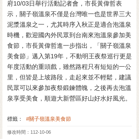
府10/03日舉行活動記者會，市長黃偉哲表
RSS
示，關子嶺溫泉不僅是台灣唯一也是世界三大
訂
泥漿溫泉之一，尤其時序入秋正是適合泡溫泉
閱
電
時機，歡迎國內外民眾到台南來泡溫泉參加美
子
食節，市長黃偉哲進一步指出，「關子嶺溫泉
報
美食節」邁入第19年，不動明王夜祭巡行更是
市
民
年度活動的重頭戲，雖然路程只有短短的一公
信
里，但皆是上坡路段，走起來並不輕鬆，建議
箱
民眾可以來參加夜祭鍛鍊體魄，之後再去泡溫
English
泉享受美食，順遊大新營區好山好水好風光。
日
本
語
標籤：
#關子嶺溫泉美食節
修改時間：112-10-06
隱