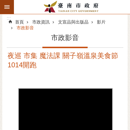
:::
搜
:::
跳到主要內容區塊
尋
:::
進
首頁
市政資訊
文宣品與出版品
影片
階
市政影音
搜
市政影音
尋
精彩府城
夜巡 市集 魔法課 關子嶺溫泉美食節
1014開跑
市府動態
市府團隊
主題服務
市政資訊
市民互動